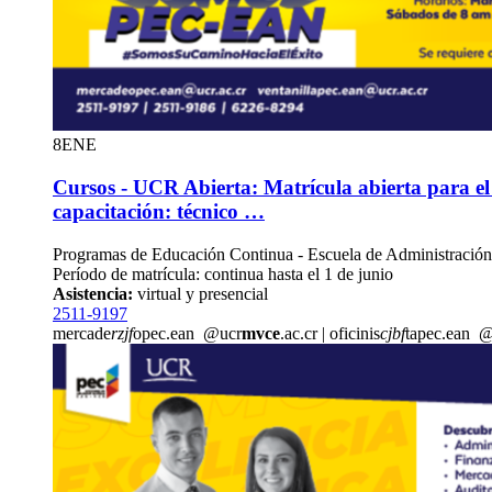
8
ENE
Cursos - UCR Abierta: Matrícula abierta para e
capacitación: técnico …
Programas de Educación Continua - Escuela de Administració
Período de matrícula: continua hasta el 1 de junio
Asistencia:
virtual y presencial
2511-9197
mercade
rzjf
opec.ean
@ucr
mvce
.ac.cr
|
oficinis
cjbf
tapec.ean
@