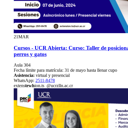
21
MAR
Cursos - UCR Abierta: Curso: Taller de posicion
perros y gatos
Aula 304
Fecha límite para matrícula: 31 de mayo hasta llenar cupo
Asistencia:
virtual y presencial
WhatsApp:
2511-8478
extens
tewh
ion.ts
@ucr
zlln
.ac.cr