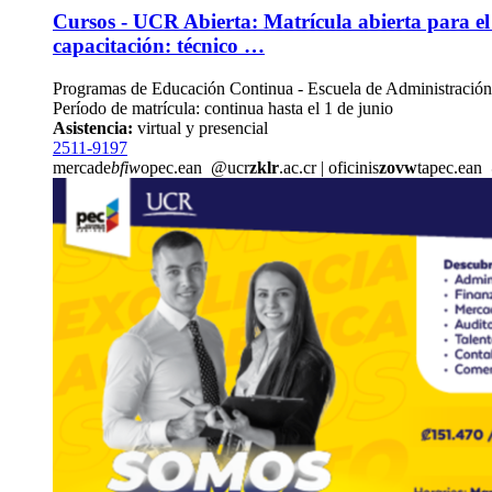
Cursos - UCR Abierta: Matrícula abierta para e
capacitación: técnico …
Programas de Educación Continua - Escuela de Administració
Período de matrícula: continua hasta el 1 de junio
Asistencia:
virtual y presencial
2511-9197
mercade
bfiw
opec.ean
@ucr
zklr
.ac.cr
|
oficinis
zovw
tapec.ean