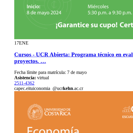
17
ENE
Cursos - UCR Abierta: Programa técnico en eva
proyectos. …
Fecha límite para matrícula: 7 de mayo
Asistencia:
virtual
2511-4362
capec.e
itui
conomia
@ucr
kehn
.ac.cr