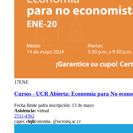
17
ENE
Cursos - UCR Abierta: Economía para No econo
Fecha límite pafra inscripción: 13 de mayo
Asistencia:
virtual
2511-4362
capec.e
lqli
conomia
@ucr
oirq
.ac.cr