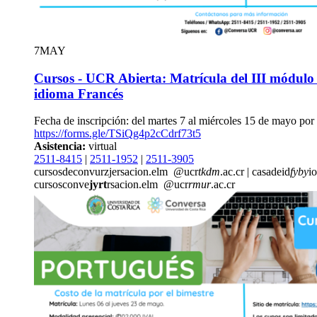
7
MAY
Cursos - UCR Abierta: Matrícula del III módulo 
idioma Francés
Fecha de inscripción: del martes 7 al miércoles 15 de mayo por
https://forms.gle/TSiQg4p2cCdrf73t5
Asistencia:
virtual
2511-8415
|
2511-1952
|
2511-3905
cursosdeconv
urzj
ersacion.elm
@ucr
tkdm
.ac.cr
|
casadeid
fyby
i
cursosconve
jyrt
rsacion.elm
@ucr
rmur
.ac.cr