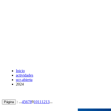
Inicio
actividades
ucr-abierta
2024
: ...
4
5
6
7
8
9
10
11
12
13
...
Página