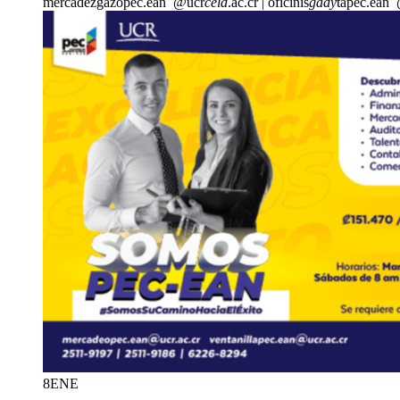
mercade
zgaz
opec.ean
@ucr
celd
.ac.cr
|
oficinis
gady
tapec.ean
8
ENE