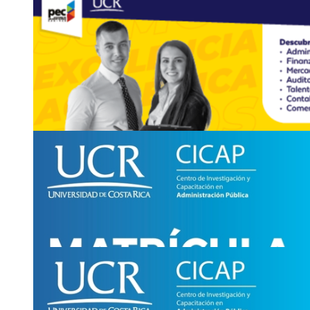
Cursos - UCR Abierta: Matrícula abierta para e
en NIIF
Programas de Educación Continua - Escuela de Administració
Período de matrícula: continua hasta el 1 de junio
Asistencia:
virtual
2511-9197
mercade
wbpx
opec.ean
@ucr
htwy
.ac.cr
|
oficinis
gnqk
tapec.ea
8
ENE
Cursos - UCR Abierta: Matrícula abierta para e
capacitación: técnico en …
Programas de Educación Continua - Escuela de Administració
Período de matrícula: continua hasta el 1 de junio
Asistencia:
virtual y presencial
2511-9197
mercade
klve
opec.ean
@ucr
kbyi
.ac.cr
|
oficinis
htnj
tapec.ean
8
ENE
Cursos - UCR Abierta: Matrícula abierta para e