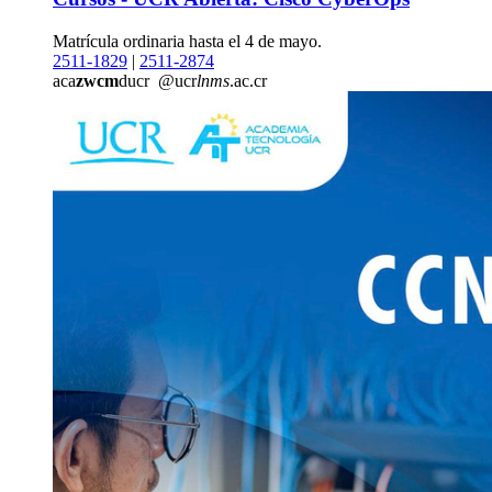
Matrícula ordinaria hasta el 4 de mayo.
2511-1829
|
2511-2874
aca
zwcm
ducr
@ucr
lnms
.ac.cr