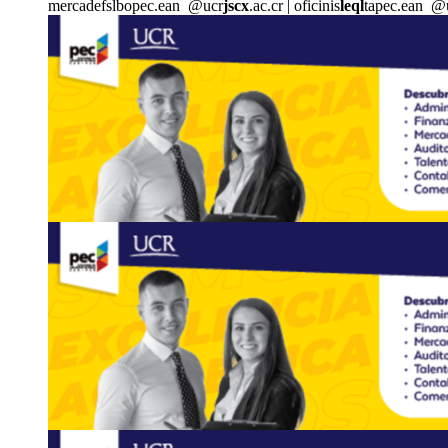
mercade
fslb
opec.ean
@ucr
jscx
.ac.cr
|
oficinis
leql
tapec.ean
@
8
ENE