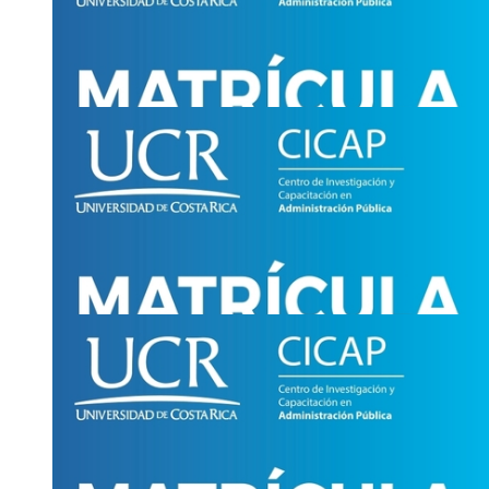
capacitación: técnico en …
Programas de Educación Continua - Escuela de Administració
Período de matrícula: continua hasta el 1 de junio del 2024
Asistencia:
virtual y presencial
2511-9197
mercade
sknm
opec.ean
@ucr
axxw
.ac.cr
|
oficinis
ubxs
tapec.ean
3
JUN
Cursos - UCR Abierta: Planificación estratégica 
Matrícula disponible hasta el 5 de junio
Asistencia:
virtual
2511-3749
andrea.car
ftjp
tinramirez
@ucr
hvpb
.ac.cr
1
JUN
Cursos - UCR Abierta: Especializado en Investig
irregulares y atención …
Matrícula disponible hasta el 11 de junio
Asistencia:
virtual