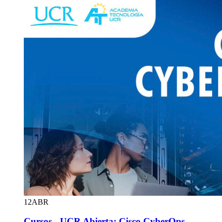
12
ABR
Cursos - UCR Abierta: Cisco CyberOps