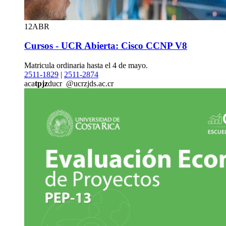
12
ABR
Cursos - UCR Abierta: Cisco CCNP V8
Matricula ordinaria hasta el 4 de mayo.
2511-1829
|
2511-2874
aca
tpjz
ducr
@ucr
zjds
.ac.cr