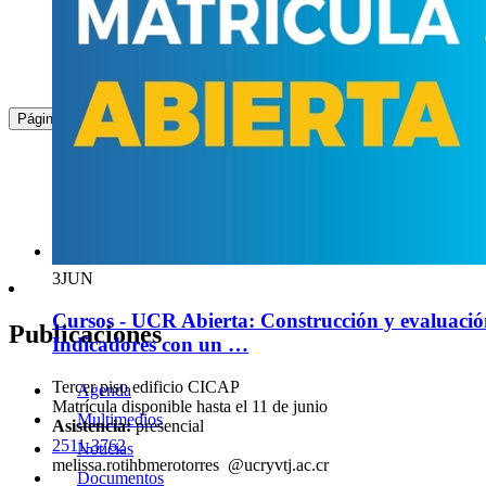
2511-3759
luis.n
pgwh
avarro
@ucr
tsiw
.ac.cr
1
JUN
Cursos - UCR Abierta: Especializado en Adminis
: ...
4
5
6
7
8
9
10
11
12
13
...
Página
Municipal
Matrícula disponible hasta el 11 de junio
Asistencia:
virtual
2511-3749
andrea.car
xgqt
tinramirez
@ucr
oxtp
.ac.cr
3
JUN
Cursos - UCR Abierta: Construcción y evaluación
Publicaciones
Indicadores con un …
Tercer piso edificio CICAP
Agenda
Matrícula disponible hasta el 11 de junio
Multimedios
Asistencia:
presencial
2511-3762
Noticias
melissa.ro
tihb
merotorres
@ucr
yvtj
.ac.cr
Documentos