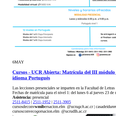
6
MAY
Cursos - UCR Abierta: Matrícula del III módulo 
idioma Portugués
Las lecciones presenciales se imparten en la Facultad de Letras
Fechas de matrícula para el nivel 1: del lunes 6 al jueves 23 de
Asistencia:
presencial
2511-8415
|
2511-1952
|
2511-3905
cursosdeconv
wmib
ersacion.elm
@ucr
ugch
.ac.cr
|
casadeid
un
cursosconve
cogo
rsacion.elm
@ucr
udlh
.ac.cr