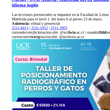
idioma inglés
Las lecciones presenciales se imparten en la Facultad de Letras
Matrícula para el nivel 1: del lunes 6 al jueves 23 de mayo.
Asistencia:
virtual y presencial
2511-8415
|
2511-1952
|
2511-3905
cursosdeconv
jbcl
ersacion.elm
@ucr
lwta
.ac.cr
|
casadeid
fzld
io
cursosconve
wecq
rsacion.elm
@ucr
iwxw
.ac.cr