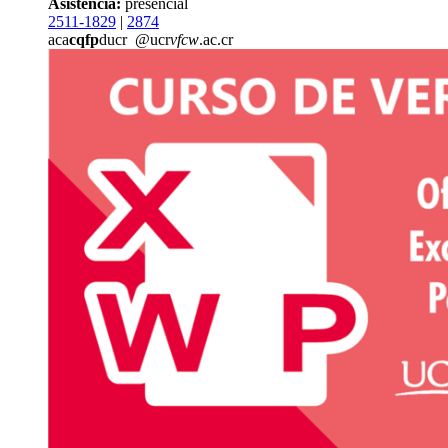
Asistencia:
presencial
2511-1829
|
2874
aca
cqfp
ducr
@ucr
vfcw
.ac.cr