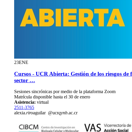
23
ENE
Cursos - UCR Abierta: Gestión de los riesgos de 
sector …
Sesiones sincrónicas por medio de la plataforma Zoom
Matrícula disponible hasta el 30 de enero
Asistencia:
virtual
2511-3765
alexia.
riro
aguilar
@ucr
qynb
.ac.cr