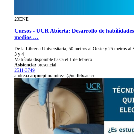
23
ENE
Cursos - UCR Abierta: Desarrollo de habilidades
medios …
De la Librería Universitaria, 50 metros al Oeste y 25 metros a
3 y 4
Matrícula disponible hasta el 1 de febrero
Asistencia:
presencial
2511-3749
andrea.car
qmep
tinramirez
@ucr
felx
.ac.cr