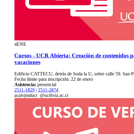
4
ENE
Cursos - UCR Abierta: Creación de contenidos pa
vacaciones
Edificio CATTECU, detrás de Soda la U, sobre calle 59. San 
Fecha límite para inscripción: 22 de enero
Asistencia:
presencial
2511-1829
|
2511-2874
aca
ivjm
ducr
@ucr
hviz
.ac.cr