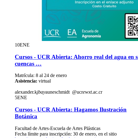
10
ENE
Cursos - UCR Abierta: Ahorro real del agua en s
cuencas …
Matrícula: 8 al 24 de enero
Asistencia:
virtual
alexander.k
jbay
auneschmidt
@ucr
ewxt
.ac.cr
5
ENE
Cursos - UCR Abierta: Hagamos Ilustración
Botánica
Facultad de Artes-Escuela de Artes Plásticas
Fecha límite para inscripción: 30 de enero, en el sitio