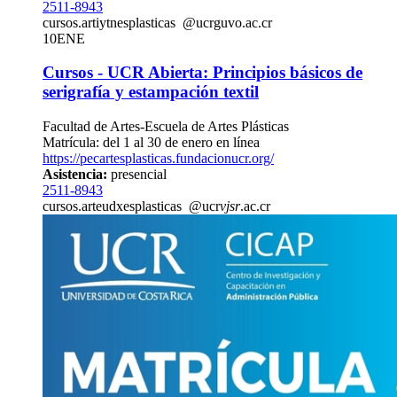
2511-8943
cursos.art
iytn
esplasticas
@ucr
guvo
.ac.cr
10
ENE
Cursos - UCR Abierta: Principios básicos de
serigrafía y estampación textil
Facultad de Artes-Escuela de Artes Plásticas
Matrícula: del 1 al 30 de enero en línea
https://pecartesplasticas.fundacionucr.org/
Asistencia:
presencial
2511-8943
cursos.art
eudx
esplasticas
@ucr
vjsr
.ac.cr