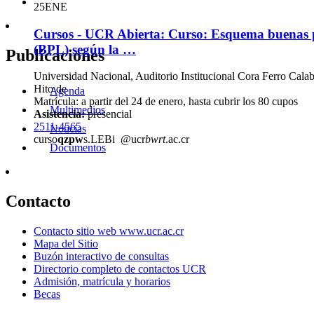
25
ENE
Cursos - UCR Abierta: Curso: Esquema buenas p
(BPL) según la …
Publicaciones
Universidad Nacional, Auditorio Institucional Cora Ferro Cal
Hito de
Agenda
Matrícula: a partir del 24 de enero, hasta cubrir los 80 cupos
Multimedios
Asistencia:
presencial
2511-4565
Noticias
curso
qzpw
s.LEBi
@ucr
bwrt
.ac.cr
Documentos
Contacto
Contacto sitio web www.ucr.ac.cr
Mapa del Sitio
Buzón interactivo de consultas
Directorio completo de contactos UCR
Admisión, matrícula y horarios
Becas