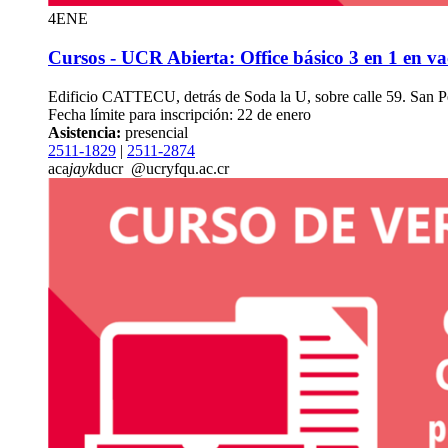
4
ENE
Cursos - UCR Abierta: Office básico 3 en 1 en va
Edificio CATTECU, detrás de Soda la U, sobre calle 59. San 
Fecha límite para inscripción: 22 de enero
Asistencia:
presencial
2511-1829
|
2511-2874
aca
jayk
ducr
@ucr
yfqu
.ac.cr