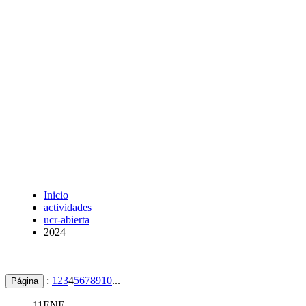
Inicio
actividades
ucr-abierta
2024
:
1
2
3
4
5
6
7
8
9
10
...
Página
11
ENE