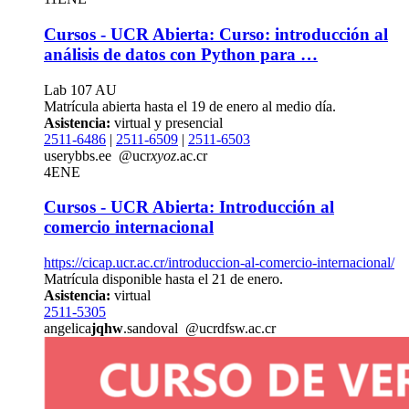
Cursos - UCR Abierta: Curso: introducción al
análisis de datos con Python para …
Lab 107 AU
Matrícula abierta hasta el 19 de enero al medio día.
Asistencia:
virtual y presencial
2511-6486
|
2511-6509
|
2511-6503
use
rybb
s.ee
@ucr
xyoz
.ac.cr
4
ENE
Cursos - UCR Abierta: Introducción al
comercio internacional
https://cicap.ucr.ac.cr/introduccion-al-comercio-internacional/
Matrícula disponible hasta el 21 de enero.
Asistencia:
virtual
2511-5305
angelica
jqhw
.sandoval
@ucr
dfsw
.ac.cr