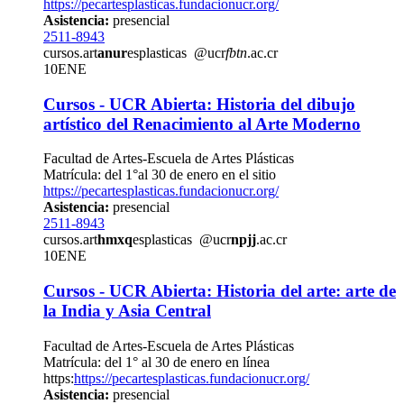
https://pecartesplasticas.fundacionucr.org/
Asistencia:
presencial
2511-8943
cursos.art
anur
esplasticas
@ucr
fbtn
.ac.cr
10
ENE
Cursos - UCR Abierta: Historia del dibujo
artístico del Renacimiento al Arte Moderno
Facultad de Artes-Escuela de Artes Plásticas
Matrícula: del 1°al 30 de enero en el sitio
https://pecartesplasticas.fundacionucr.org/
Asistencia:
presencial
2511-8943
cursos.art
hmxq
esplasticas
@ucr
npjj
.ac.cr
10
ENE
Cursos - UCR Abierta: Historia del arte: arte de
la India y Asia Central
Facultad de Artes-Escuela de Artes Plásticas
Matrícula: del 1° al 30 de enero en línea
https:
https://pecartesplasticas.fundacionucr.org/
Asistencia:
presencial