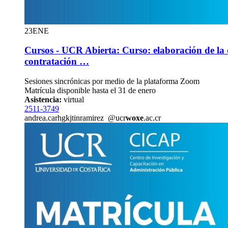
23
ENE
Cursos - UCR Abierta: Curso: elaboración de la de
contratación …
Sesiones sincrónicas por medio de la plataforma Zoom
Matrícula disponible hasta el 31 de enero
Asistencia:
virtual
2511-3749
andrea.car
hgkj
tinramirez
@ucr
woxe
.ac.cr