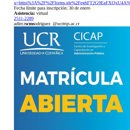
u=https%3A%2F%2Fforms.gle%2FeghFT2G9EaFXQxU4A
Fecha límite para inscripción: 30 de enero
Asistencia:
virtual
2511-2289
adler.r
scms
odriguez
@ucr
trqs
.ac.cr