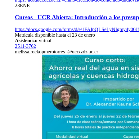
23
ENE
Cursos - UCR Abierta: Introducción a los presup
https://docs.google.com/forms/d/e/1FAIpQLSeLyNIgmy4y
Matrícula disponible hasta el 23 de enero
Asistencia:
virtual
2511-3762
melissa.ro
ekop
merotorres
@ucr
xzdz
.ac.cr