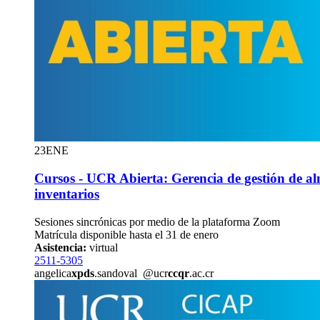
23
ENE
Cursos - UCR Abierta: Gerencia de gestión de a
inventarios
Sesiones sincrónicas por medio de la plataforma Zoom
Matrícula disponible hasta el 31 de enero
Asistencia:
virtual
2511-5305
angelica
xpds
.sandoval
@ucr
ccqr
.ac.cr