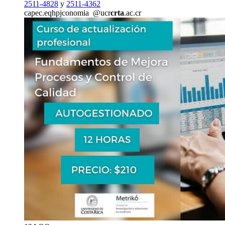
2511-4828
y
2511-4362
capec.e
qhpj
conomia
@ucr
crta
.ac.cr