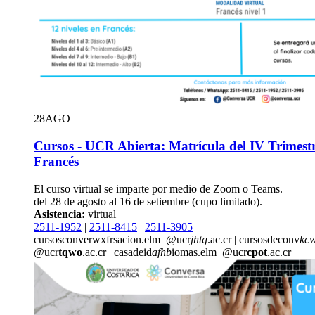
28
AGO
Cursos - UCR Abierta: Matrícula del IV Trimestr
Francés
El curso virtual se imparte por medio de Zoom o Teams.
del 28 de agosto al 16 de setiembre (cupo limitado).
Asistencia:
virtual
2511-1952
|
2511-8415
|
2511-3905
cursosconve
rwxf
rsacion.elm
@ucr
jhtg
.ac.cr
|
cursosdeconv
kc
@ucr
tqwo
.ac.cr
|
casadeid
afhb
iomas.elm
@ucr
cpot
.ac.cr