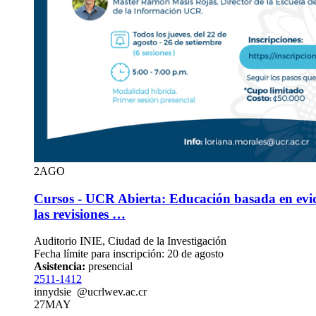
2
AGO
Cursos - UCR Abierta: Educación basada en evid
las revisiones …
Auditorio INIE, Ciudad de la Investigación
Fecha límite para inscripción: 20 de agosto
Asistencia:
presencial
2511-1412
in
nyds
ie
@ucr
lwev
.ac.cr
27
MAY