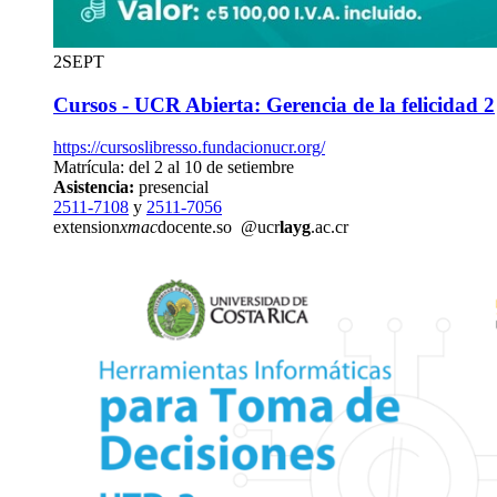
2
SEPT
Cursos - UCR Abierta: Gerencia de la felicidad 2
https://cursoslibresso.fundacionucr.org/
Matrícula: del 2 al 10 de setiembre
Asistencia:
presencial
2511-7108
y
2511-7056
extension
xmac
docente.so
@ucr
layg
.ac.cr