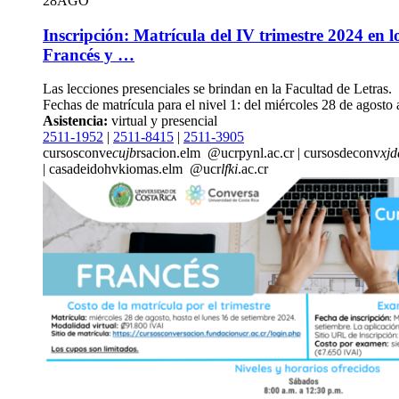
28
AGO
Inscripción: Matrícula del IV trimestre 2024 en l
Francés y …
Las lecciones presenciales se brindan en la Facultad de Letras.
Fechas de matrícula para el nivel 1: del miércoles 28 de agosto 
Asistencia:
virtual y presencial
2511-1952
|
2511-8415
|
2511-3905
cursosconve
cujb
rsacion.elm
@ucr
pynl
.ac.cr
|
cursosdeconv
xjd
|
casadeid
ohvk
iomas.elm
@ucr
lfki
.ac.cr