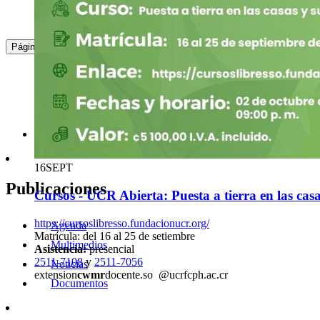
20
JUN
: ...
8
9
10
11
12
13
14
15
16
17
...
Página
Cursos - UCR Abierta: Programa en Evaluación
Proyectos, generación 15
Fecha límite para matrícular: miércoles 25 de setiembre
Asistencia:
virtual
2511-4828
y
2511-4362
capec.e
viho
conomia
@ucr
fumy
.ac.cr
16
SEPT
Publicaciones
Cursos - UCR Abierta: Puesta a tierra en las cas
https://cursoslibresso.fundacionucr.org/
Agenda
Matrícula: del 16 al 25 de setiembre
Multimedios
Asistencia:
presencial
2511-7108
y
2511-7056
Noticias
extension
cwmr
docente.so
@ucr
fcph
.ac.cr
Documentos