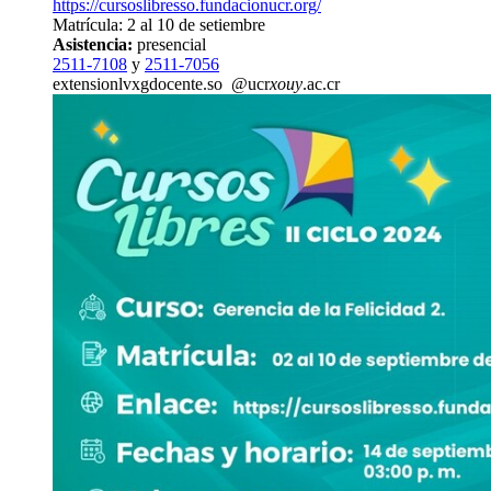
https://cursoslibresso.fundacionucr.org/
Matrícula: 2 al 10 de setiembre
Asistencia:
presencial
2511-7108
y
2511-7056
extension
lvxg
docente.so
@ucr
xouy
.ac.cr