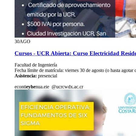
30
AGO
Cursos - UCR Abierta: Curso Electricidad Resid
Facultad de Ingeniería
Fecha límite de matrícula: viernes 30 de agosto (o hasta agotar 
Asistencia:
presencial
econti
eyhe
nua.eie
@ucr
cwdx
.ac.cr