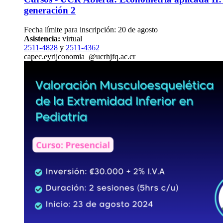
generación 2
Fecha límite para inscripción: 20 de agosto
Asistencia:
virtual
2511-4828
y
2511-4362
capec.e
yrij
conomia
@ucr
hjfq
.ac.cr