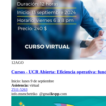
12
AGO
Cursos - UCR Abierta: Eficiencia operativa: fun
Inicio: lunes 9 de septiembre
Asistencia:
virtual
2511-5263
info.m
smcb
etriko
@gmail
kvpp
.com