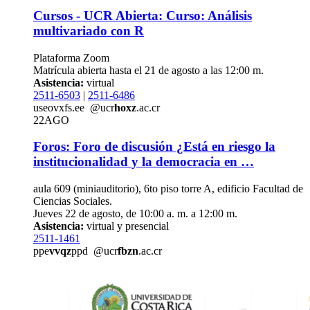
Cursos - UCR Abierta: Curso: Análisis
multivariado con R
Plataforma Zoom
Matrícula abierta hasta el 21 de agosto a las 12:00 m.
Asistencia:
virtual
2511-6503
|
2511-6486
use
ovxf
s.ee
@ucr
hoxz
.ac.cr
22
AGO
Foros: Foro de discusión ¿Está en riesgo la
institucionalidad y la democracia en …
aula 609 (miniauditorio), 6to piso torre A, edificio Facultad de
Ciencias Sociales.
Jueves 22 de agosto, de 10:00 a. m. a 12:00 m.
Asistencia:
virtual y presencial
2511-1461
ppe
vvqz
ppd
@ucr
fbzn
.ac.cr