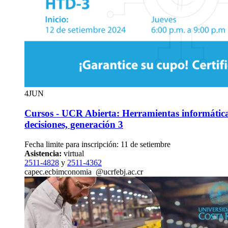
4
JUN
Cursos - UCR Abierta: Herramientas informátic
decisiones, generación 3
Fecha limite para inscripción: 11 de setiembre
Asistencia:
virtual
2511-4828
y
2511-4362
capec.e
cbim
conomia
@ucr
febj
.ac.cr