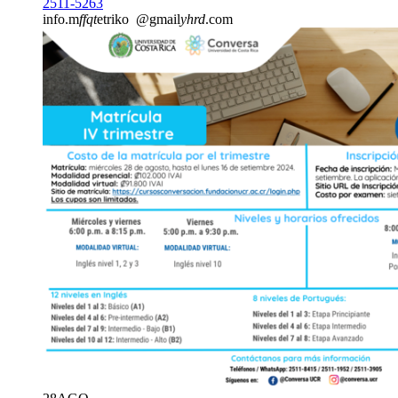
2511-5263
info.m
ffqt
etriko
@gmail
yhrd
.com