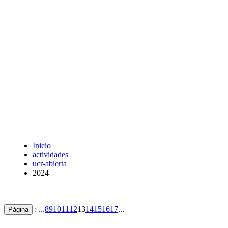
Inicio
actividades
ucr-abierta
2024
: ...
8
9
10
11
12
13
14
15
16
17
...
Página