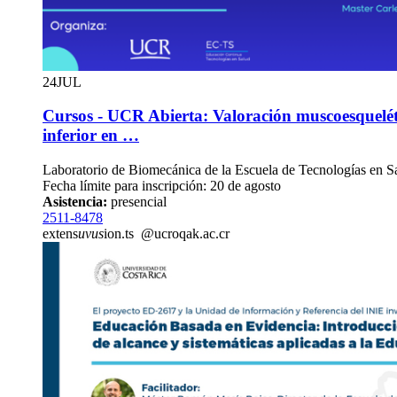
24
JUL
Cursos - UCR Abierta: Valoración muscoesquelét
inferior en …
Laboratorio de Biomecánica de la Escuela de Tecnologías en S
Fecha límite para inscripción: 20 de agosto
Asistencia:
presencial
2511-8478
extens
uvus
ion.ts
@ucr
oqak
.ac.cr