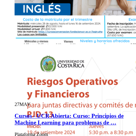
28
AGO
27
MAY
Cursos - UCR Abierta: Matrícula del IV trimestr
Cursos - UCR Abierta: Curso: Principios de
Inglés
Machine Learning para problemas de …
Las lecciones presenciales se brindan en la Facultad de Letras.
Plataforma Zoom