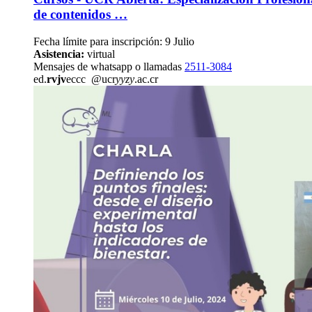
de contenidos …
Fecha límite para inscripción: 9 Julio
Asistencia:
virtual
Mensajes de whatsapp o llamadas
2511-3084
ed.
rvjv
eccc
@ucr
yyzy
.ac.cr