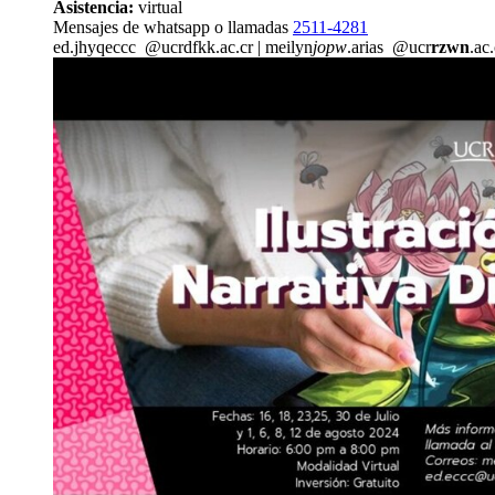
Asistencia:
virtual
Mensajes de whatsapp o llamadas
2511-4281
ed.
jhyq
eccc
@ucr
dfkk
.ac.cr
|
meilyn
jopw
.arias
@ucr
rzwn
.ac.