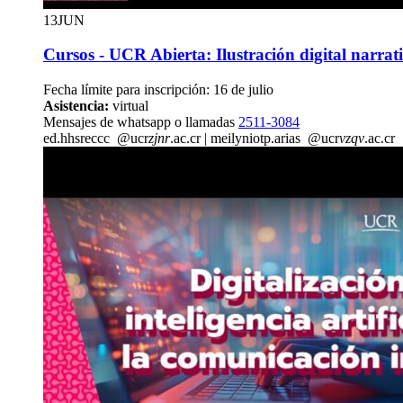
13
JUN
Cursos - UCR Abierta: Ilustración digital narrat
Fecha límite para inscripción: 16 de julio
Asistencia:
virtual
Mensajes de whatsapp o llamadas
2511-3084
ed.
hhsr
eccc
@ucr
zjnr
.ac.cr
|
meilyn
iotp
.arias
@ucr
vzqv
.ac.cr