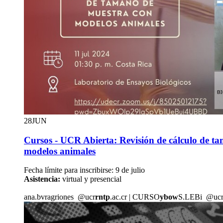
28
JUN
Cursos - UCR Abierta: Revisión de cálculo de t
modelos animales
Fecha límite para inscribirse: 9 de julio
Asistencia:
virtual y presencial
ana.b
vrag
riones
@ucr
rntp
.ac.cr
|
CURSO
ybow
S.LEBi
@uc