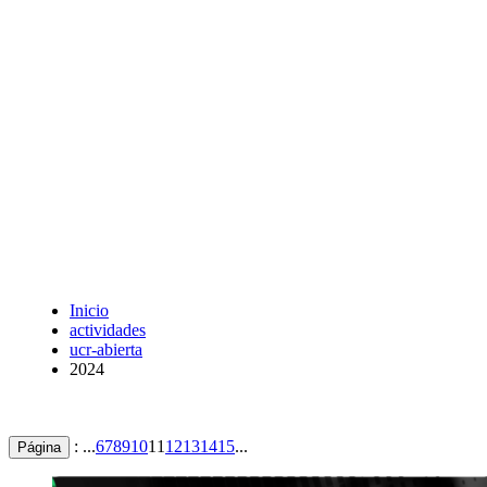
Inicio
actividades
ucr-abierta
2024
: ...
6
7
8
9
10
11
12
13
14
15
...
Página