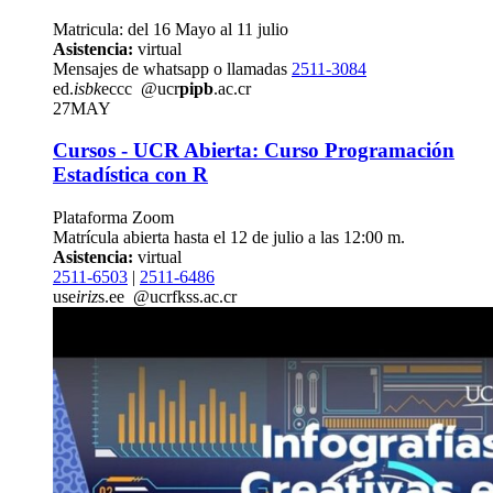
Matricula: del 16 Mayo al 11 julio
Asistencia:
virtual
Mensajes de whatsapp o llamadas
2511-3084
ed.
isbk
eccc
@ucr
pipb
.ac.cr
27
MAY
Cursos - UCR Abierta: Curso Programación
Estadística con R
Plataforma Zoom
Matrícula abierta hasta el 12 de julio a las 12:00 m.
Asistencia:
virtual
2511-6503
|
2511-6486
use
iriz
s.ee
@ucr
fkss
.ac.cr