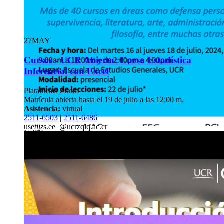
27
MAY
Cursos - UCR Abierta: Curso Estadística
Inferencial con Excel
Plataforma Zoom
Matrícula abierta hasta el 19 de julio a las 12:00 m.
Asistencia:
virtual
2511-6503
|
2511-6486
use
tijz
s.ee
@ucr
zqlq
.ac.cr
16
JUL
Cursos - UCR Abierta: Cursos libres Escuela de E
2024
Escuela de Estudios Generales
Fecha y hora de matrícula: del martes 16 al jueves 18 de julio, 
2:00 a 4:00 p. m.
Asistencia:
presencial