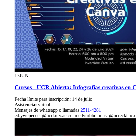
17
JUN
Cursos - UCR Abierta: Infografías creativas en
Fecha límite para inscripción: 14 de julio
Asistencia:
virtual
Mensajes de whatsapp o llamadas
2511-4281
ed.
ywcp
eccc
@ucr
knfy
.ac.cr
|
meilyn
rbbd
.arias
@ucr
eckt
.ac.