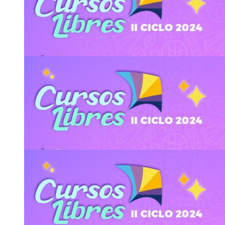
https://cursoslibresso.fundacionucr.org/
Matrícula: del 15 al 24 de julio
Asistencia:
presencial
2511-7108
y
2511-7056
extension
djqu
docente.so
@ucr
abkz
.ac.cr
15
JUL
Cursos - UCR Abierta: Potencia tu liderazgo: au
de equipos
https://cursoslibresso.fundacionucr.org/
Matrícula: del lunes 15 al miércoles 24 de julio
Asistencia:
virtual
2511-7108
y
2511-7056
extension
dkos
docente.so
@ucr
lgcg
.ac.cr
15
JUL
Cursos - UCR Abierta: Taller en redes sociales 
https://cursoslibresso.fundacionucr.org/
Matrícula del lunes 22 al martes 30 de julio