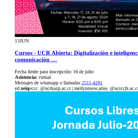
13
JUN
Cursos - UCR Abierta: Digitalización e inteligencia
comunicación …
Fecha límite para inscripción: 16 de julio
Asistencia:
virtual
Mensajes de whatsapp o llamadas
2511-4281
ed.
xeiq
eccc
@ucr
kazp
.ac.cr
|
meilyn
nsew
.arias
@ucr
ccfx
.ac.c