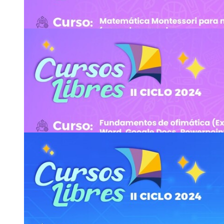
Asistencia:
presencial
2511-7108
y
2511-7056
extension
wbls
docente.so
@ucr
hiaq
.ac.cr
15
JUL
Cursos - UCR Abierta: English Camp for those i
https://cursoslibresso.fundacionucr.org/
Matrícula del lunes 22 al martes 30 de julio
Asistencia:
presencial
2511-7108
y
2511-7056
extension
bger
docente.so
@ucr
yceq
.ac.cr
15
JUL
Cursos - UCR Abierta: Matemática Montessori p
forma de aprender.
https://cursoslibresso.fundacionucr.org/
Matrícula: del 15 al 24 de julio
Asistencia:
presencial
2511-7108
y
2511-7056
extension
uuss
docente.so
@ucr
qdzw
.ac.cr