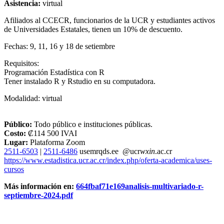
Asistencia:
virtual
Afiliados al CCECR, funcionarios de la UCR y estudiantes activos
de Universidades Estatales, tienen un 10% de descuento.
Fechas: 9, 11, 16 y 18 de setiembre
Requisitos:
Programación Estadística con R
Tener instalado R y Rstudio en su computadora.
Modalidad: virtual
Público:
Todo público e instituciones públicas.
Costo:
₡114 500 IVAI
Lugar:
Plataforma Zoom
2511-6503
|
2511-6486
use
mrqd
s.ee
@ucr
wxin
.ac.cr
https://www.estadistica.ucr.ac.cr/index.php/oferta-academica/uses-
cursos
Más información en:
664fbaf71e169analisis-multivariado-r-
septiembre-2024.pdf