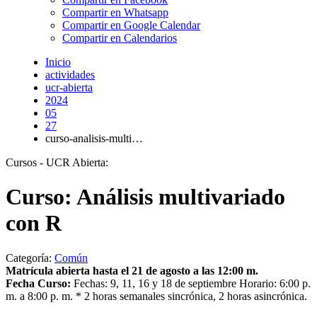
Compartir en Whatsapp
Compartir en Google Calendar
Compartir en Calendarios
Inicio
actividades
ucr-abierta
2024
05
27
curso-analisis-multi…
Cursos - UCR Abierta:
Curso: Análisis multivariado
con R
Categoría:
Común
Matrícula abierta hasta el 21 de agosto a las 12:00 m.
Fecha Curso:
Fechas: 9, 11, 16 y 18 de septiembre Horario: 6:00 p.
m. a 8:00 p. m. * 2 horas semanales sincrónica, 2 horas asincrónica.