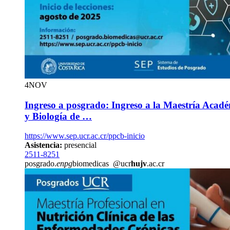
4
NOV
Ingreso a posgrado: Ingreso a la Maestría Acad
y Biología de …
https://www.sep.ucr.ac.cr/ppcb-inicio
Asistencia:
presencial
2511-8251
posgrado.
enpg
biomedicas
@ucr
hujv
.ac.cr