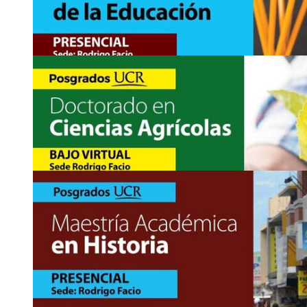
4
NOV
Ingreso a posgrado: Ingreso a la Maestría Profe
Educativa
https://www.sep.ucr.ac.cr/ppcedu-maestrias/ppcedu-maestria-ad
Asistencia:
presencial
2511-8885
digitalp
abki
pcedu.sep
@ucr
wcbi
.ac.cr
4
NOV
Ingreso a posgrado: Ingreso a la Maestría Profes
Jurídica de la …
https://www.sep.ucr.ac.cr/ppcedu-maestrias/ppcedu-maestria-ges
Asistencia:
presencial
2511-8885