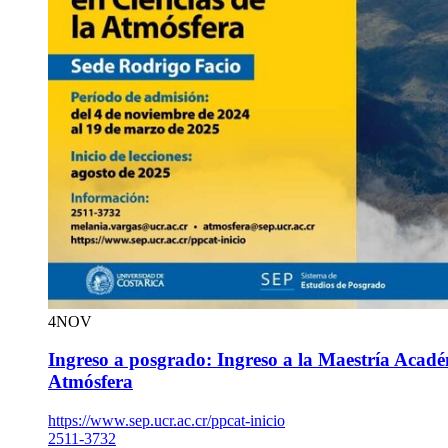
4
NOV
Ingreso a posgrado: Ingreso a la Maestría Acadé
Atmósfera
https://www.sep.ucr.ac.cr/ppcat-inicio
2511-3732