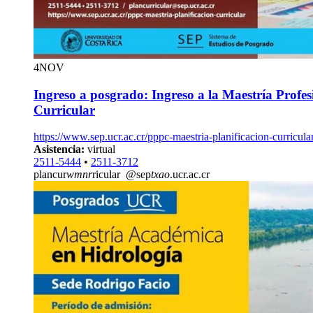
4
NOV
Ingreso a posgrado: Ingreso a la Maestría Profes
Curricular
https://www.sep.ucr.ac.cr/pppc-maestria-planificacion-curricula
Asistencia:
virtual
2511-5444
•
2511-3712
plancur
wmnr
ricular
@sep
txao
.ucr.ac.cr