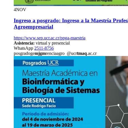
4
NOV
Ingreso a posgrado: Ingreso a la Maestría Profes
Agroempresarial
https://www.sep.ucr.ac.cr/ppga-maestria
Asistencia:
virtual y presencial
WhatsApp
2511-8756
posgradoge
mjgm
renciaagro
@ucr
tmaq
.ac.cr