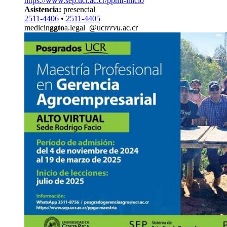
https://www.sep.ucr.ac.cr/ppmf-inicio
Asistencia:
presencial
2511-4406
•
2511-4405
medicin
ggto
a.legal
@ucr
rrvu
.ac.cr