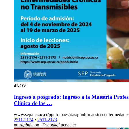
4
NOV
Ingreso a posgrado: Ingreso a la Maestría Profes
Clínica de las …
www.sep.ucr.ac.cr/ppnh-maestrias/ppnh-maestria-enfermedades
2511-2174
•
2511-2173
nutr
dpbn
icion
@sep
ukgf
.ucr.ac.cr