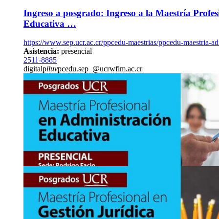
Ingreso a posgrado: Ingreso a la Maestría Profe
Educativa …
https://www.sep.ucr.ac.cr/ppcedu-maestrias/ppcedu-maestria-ad
Asistencia:
presencial
2511-8885
digitalp
iluv
pcedu.sep
@ucr
wflm
.ac.cr