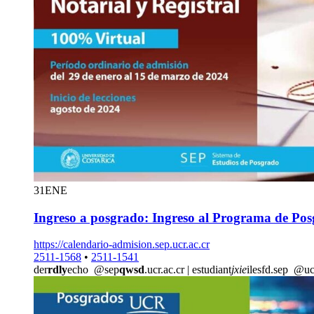
31
ENE
Ingreso a posgrado: Ingreso al Programa de Po
https://calendario-admision.sep.ucr.ac.cr
2511-1568
•
2511-1541
der
rdly
echo
@sep
qwsd
.ucr.ac.cr
|
estudiant
jxie
ilesfd.sep
@uc