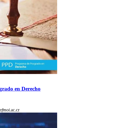
sgrado en Derecho
r
fmoi
.ac.cr