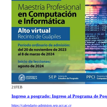
21
FEB
Ingreso a posgrado: Ingreso al Programa de Po
https://calendario-admision.sep.ucr.ac.cr