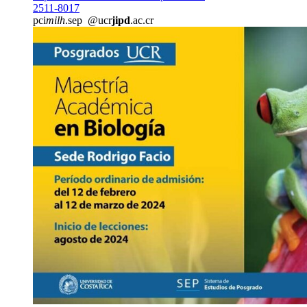
2511-8017
pci
milh
.sep
@ucr
jipd
.ac.cr