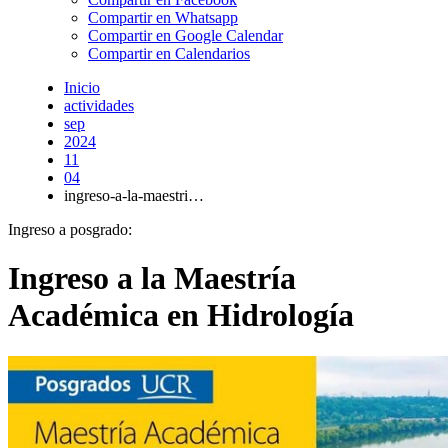
Compartir en Whatsapp
Compartir en Google Calendar
Compartir en Calendarios
Inicio
actividades
sep
2024
11
04
ingreso-a-la-maestri…
Ingreso a posgrado:
Ingreso a la Maestría
Académica en Hidrología