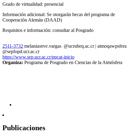
Grado de virtualidad: presencial
Información adicional: Se otorgarán becas del programa de
Cooperación Alemán (DAAD)
Requisitos e información: consultar al Posgrado
2511-3732
melania
snve
.vargas
@ucr
ubeq
.ac.cr
|
atmo
qawp
sfera
@sep
fopd
.ucr.ac.cr
https://www.sep.ucr.ac.cr/ppcat-inicio
Organiza:
Programa de Posgrado en Ciencias de la Atmósfera
Publicaciones