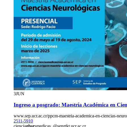
3
JUN
Ingreso a posgrado: Maestría Académica en Cien
www.sep.ucr.ac.cr/ppcm-maestria-academica-en-ciencias-neuro
2511-5910
ciencia
gbsr
smedicas
@sep
ztkt
.ucr.ac.cr