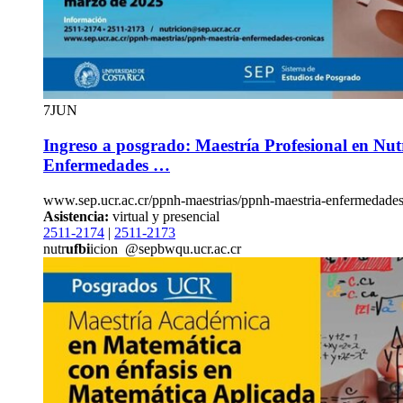
7
JUN
Ingreso a posgrado: Maestría Profesional en Nutr
Enfermedades …
www.sep.ucr.ac.cr/ppnh-maestrias/ppnh-maestria-enfermedades
Asistencia:
virtual y presencial
2511-2174
|
2511-2173
nutr
ufbi
icion
@sep
bwqu
.ucr.ac.cr