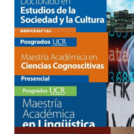
Ingreso a posgrado: Maestría Académica en Mate
Matemática Pura
www.sep.ucr.ac.cr/ppm-maestrias/ppm-matematica-pura
Asistencia:
presencial
2511-5237
matem
gjjs
atica
@sep
yyej
.ucr.ac.cr
10
JUN
Ingreso a posgrado: Doctorado en Estudios de la
www.sep.ucr.ac.cr/pdesc-doctorado
Asistencia:
presencial
2511-1454
desc
jght
.sep
@ucr
tmms
.ac.cr
10
JUN
Ingreso a posgrado: Doctorado en Estudios de la
(Recinto de …