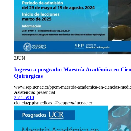
3
JUN
Ingreso a posgrado: Maestría Académica en Cien
Quirúrgicas
www.sep.ucr.ac.cr/ppcm-maestria-academica-en-ciencias-medic
Asistencia:
presencial
2511-5910
ciencia
zppi
smedicas
@sep
pmnd
.ucr.ac.cr