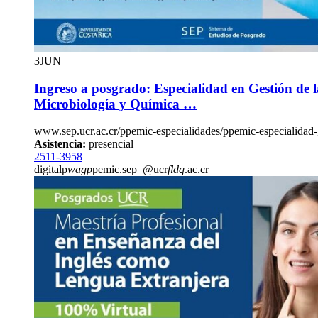
3
JUN
Ingreso a posgrado: Especialidad en Gestión de 
Microbiología y Química …
www.sep.ucr.ac.cr/ppemic-especialidades/ppemic-especialidad-
Asistencia:
presencial
2511-3958
digitalp
wagp
pemic.sep
@ucr
fldq
.ac.cr