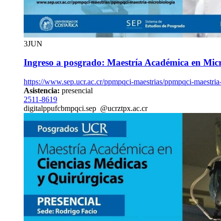
3
JUN
Ingreso a posgrado: Maestría Académica en Mic
https://www.sep.ucr.ac.cr/ppmpqci-maestrias/ppmpqci-maestria
Asistencia:
presencial
2511-8619
digitalpp
ufcb
mpqci.sep
@ucr
ztpx
.ac.cr