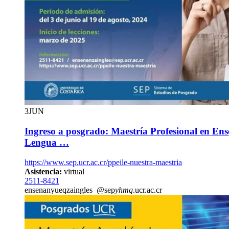
3
JUN
Ingreso a posgrado: Maestría Profesional en Ens
Lengua …
https://www.sep.ucr.ac.cr/ppeile-nuestra-maestria
Asistencia:
virtual
2511-8421
ensenan
yueq
zaingles
@sep
yhmq
.ucr.ac.cr