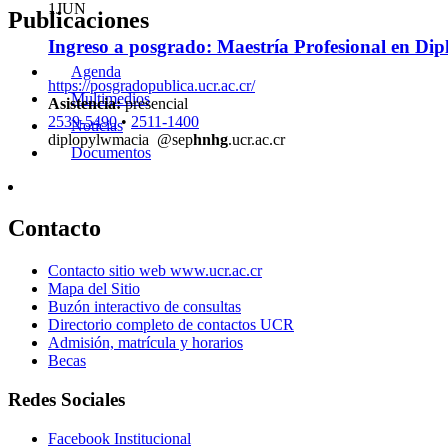
1
JUN
Publicaciones
Ingreso a posgrado: Maestría Profesional en Di
Agenda
https://posgradopublica.ucr.ac.cr/
Multimedios
Asistencia:
presencial
2539-5490
•
2511-1400
Noticias
diplo
pylw
macia
@sep
hnhg
.ucr.ac.cr
Documentos
Contacto
Contacto sitio web www.ucr.ac.cr
Mapa del Sitio
Buzón interactivo de consultas
Directorio completo de contactos UCR
Admisión, matrícula y horarios
Becas
Redes Sociales
Facebook Institucional