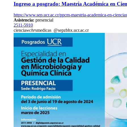
Ingreso a posgrado: Maestría Académica en Cien
https://www.sep.ucr.ac.cr/ppcm-maestria-academica-en-ciencia
Asistencia:
presencial
2511-5910
ciencia
wchr
smedicas
@sep
zbhx
.ucr.ac.cr