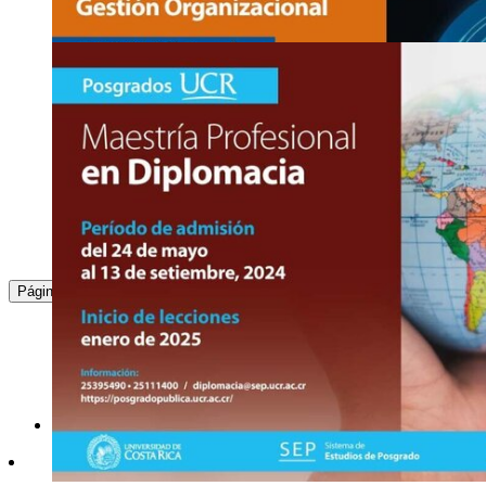
https://economia.ucr.ac.cr/maestria-profesional
Asistencia:
presencial
2511-6489
info
rhvy
.ppe
@ucr
zpxj
.ac.cr
24
JUN
Ingreso a posgrado: Maestría Profesional en Ad
(Recinto de San …
https://www.sep.ucr.ac.cr/ppcedu-maestrias/ppcedu-maestria-ad
2511-8885
digitalp
mfov
pcedu.sep
@ucr
nagr
.ac.cr
:
1
2
3
Página
17
JUN
Ingreso a posgrado: Maestría Profesional en Tec
y …
https://www.sep.ucr.ac.cr/ppticgo-maestria
2511-9025
ppt
tzwm
icgo
@ucr
gouv
.ac.cr