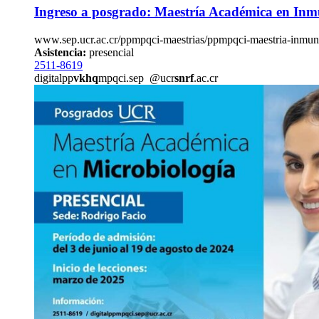
Ingreso a posgrado: Maestría Académica en Inm
www.sep.ucr.ac.cr/ppmpqci-maestrias/ppmpqci-maestria-inmun
Asistencia:
presencial
2511-8619
digitalpp
vkhq
mpqci.sep
@ucr
snrf
.ac.cr