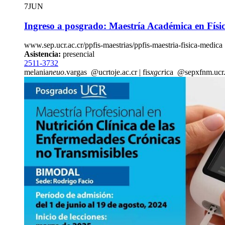
7
JUN
Ingreso a posgrado: Maestría Académica en Físi
www.sep.ucr.ac.cr/ppfis-maestrias/ppfis-maestria-fisica-medica
Asistencia:
presencial
2511-3732
melania
neuo
.vargas
@ucr
toje
.ac.cr
|
fis
xgcr
ica
@sep
xfnm
.ucr