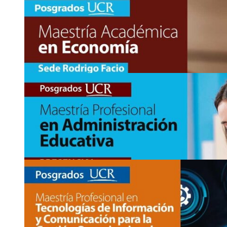
www.sep.ucr.ac.cr/pdesc-doctorado
2511-1454
desc
qlsf
.sep
@ucr
ugja
.ac.cr
10
JUN
Ingreso a posgrado: Maestría Académica en Cien
https://www.sep.ucr.ac.cr/ppcc-maestria
Asistencia:
presencial
2511-7262
cognos
vprz
citivas
@sep
yson
.ucr.ac.cr
10
JUN
Ingreso a posgrado: Maestría Académica en Ling
https://www.sep.ucr.ac.cr/ppling-maestria/ppling-informacion-
2511-7262
lingu
fbac
istica
@sep
jriy
.ucr.ac.cr
10
JUN
Ingreso a posgrado: Maestría Académica en Eco