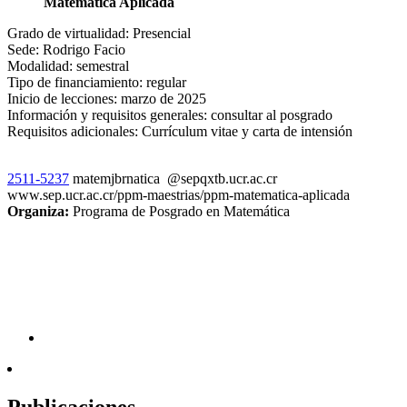
Matemática Aplicada
Grado de virtualidad: Presencial
Sede: Rodrigo Facio
Modalidad: semestral
Tipo de financiamiento: regular
Inicio de lecciones: marzo de 2025
Información y requisitos generales: consultar al posgrado
Requisitos adicionales: Currículum vitae y carta de intensión
2511-5237
matem
jbrn
atica
@sep
qxtb
.ucr.ac.cr
www.sep.ucr.ac.cr/ppm-maestrias/ppm-matematica-aplicada
Organiza:
Programa de Posgrado en Matemática