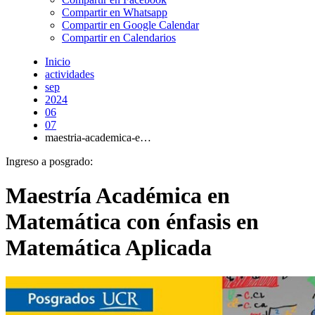
Compartir en Whatsapp
Compartir en Google Calendar
Compartir en Calendarios
Inicio
actividades
sep
2024
06
07
maestria-academica-e…
Ingreso a posgrado:
Maestría Académica en
Matemática con énfasis en
Matemática Aplicada