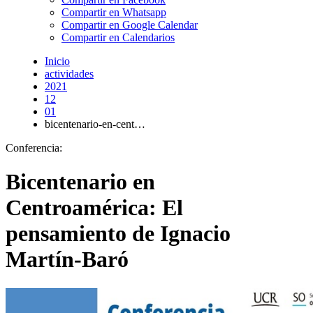
Compartir en Whatsapp
Compartir en Google Calendar
Compartir en Calendarios
Inicio
actividades
2021
12
01
bicentenario-en-cent…
Conferencia:
Bicentenario en
Centroamérica: El
pensamiento de Ignacio
Martín-Baró