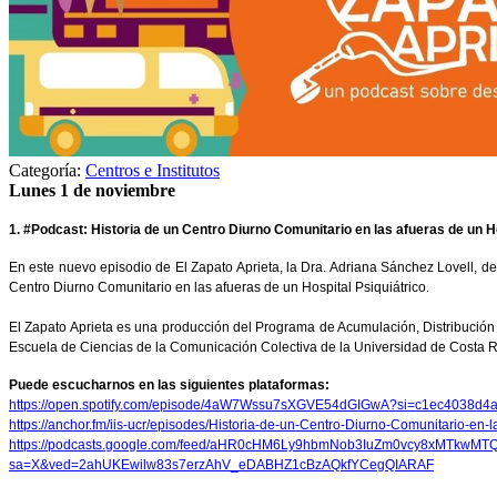
Categoría:
Centros e Institutos
Lunes 1 de noviembre
1. #Podcast: Historia de un Centro Diurno Comunitario en las afueras de un H
En este nuevo episodio de El Zapato Aprieta, la Dra. Adriana Sánchez Lovell, del
Centro Diurno Comunitario en las afueras de un Hospital Psiquiátrico.
El Zapato Aprieta es una producción del Programa de Acumulación, Distribución y
Escuela de Ciencias de la Comunicación Colectiva de la Universidad de Costa R
Puede escucharnos en las siguientes plataformas:
https://open.spotify.com/episode/4aW7Wssu7sXGVE54dGIGwA?si=c1ec4038d
https://anchor.fm/iis-ucr/episodes/Historia-de-un-Centro-Diurno-Comunitario-en
https://podcasts.google.com/feed/aHR0cHM6Ly9hbmNob3IuZm0vcy8xMTkw
sa=X&ved=2ahUKEwilw83s7erzAhV_eDABHZ1cBzAQkfYCegQIARAF