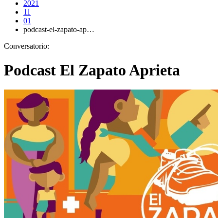
2021
11
01
podcast-el-zapato-ap…
Conversatorio:
Podcast El Zapato Aprieta