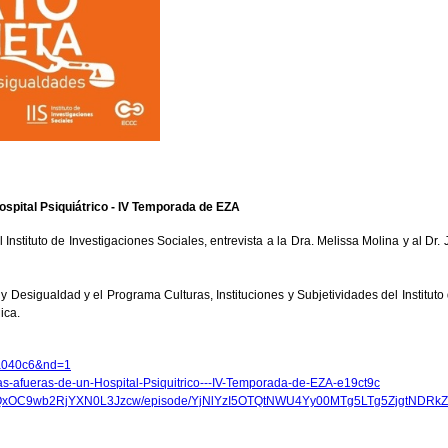
ospital Psiquiátrico - IV Temporada de EZA
 Instituto de Investigaciones Sociales, entrevista a la Dra. Melissa Molina y al Dr
 Desigualdad y el Programa Culturas, Instituciones y Subjetividades del Instituto
ica.
4a040c6&nd=1
-las-afueras-de-un-Hospital-Psiquitrico---IV-Temporada-de-EZA-e19ct9c
MTQxOC9wb2RjYXN0L3Jzcw/episode/YjNlYzI5OTQtNWU4Yy00MTg5LTg5ZjgtNDR