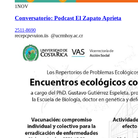
1
NOV
Conversatorio: Podcast El Zapato Aprieta
2511-8690
recepc
pevu
ion.iis
@ucr
mhoy
.ac.cr