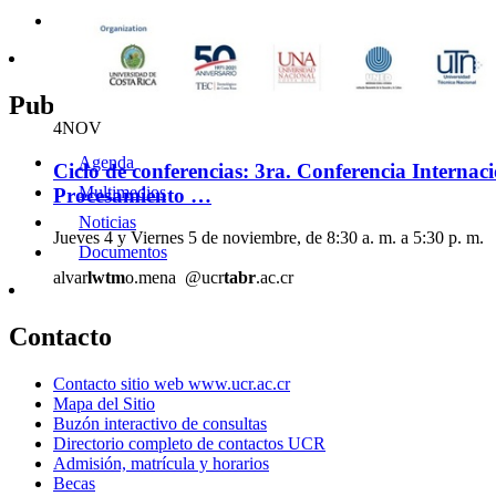
Vía Zoom
3, 4 y 5 de noviembre
2511-9204
congresoregio
epon
nalizacion.sa
@ucr
qsrd
.ac.cr
Publicaciones
4
NOV
Agenda
Ciclo de conferencias: 3ra. Conferencia Internac
Multimedios
Procesamiento …
Noticias
Jueves 4 y Viernes 5 de noviembre, de 8:30 a. m. a 5:30 p. m.
Documentos
alvar
lwtm
o.mena
@ucr
tabr
.ac.cr
Contacto
Contacto sitio web www.ucr.ac.cr
Mapa del Sitio
Buzón interactivo de consultas
Directorio completo de contactos UCR
Admisión, matrícula y horarios
Becas