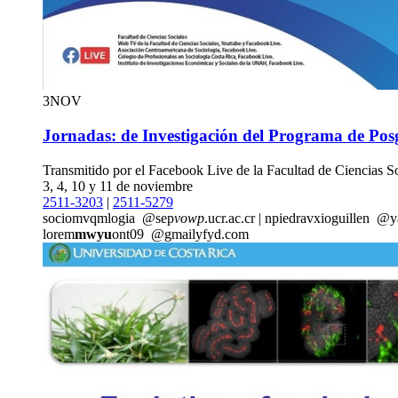
3
NOV
Jornadas: de Investigación del Programa de Pos
Transmitido por el Facebook Live de la Facultad de Ciencias S
3, 4, 10 y 11 de noviembre
2511-3203
|
2511-5279
socio
mvqm
logia
@sep
vowp
.ucr.ac.cr
|
npiedra
vxio
guillen
@y
lorem
mwyu
ont09
@gmail
yfyd
.com