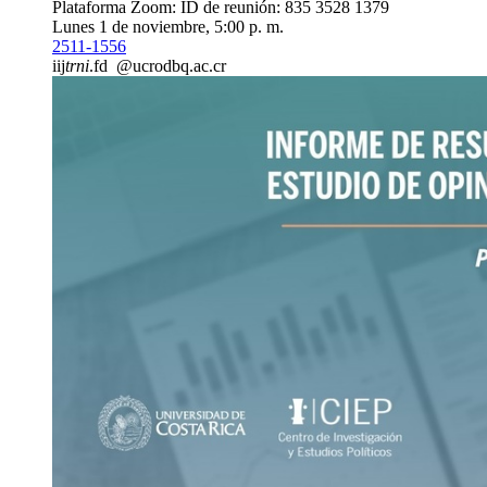
Plataforma Zoom: ID de reunión: 835 3528 1379
Lunes 1 de noviembre, 5:00 p. m.
2511-1556
iij
trni
.fd
@ucr
odbq
.ac.cr