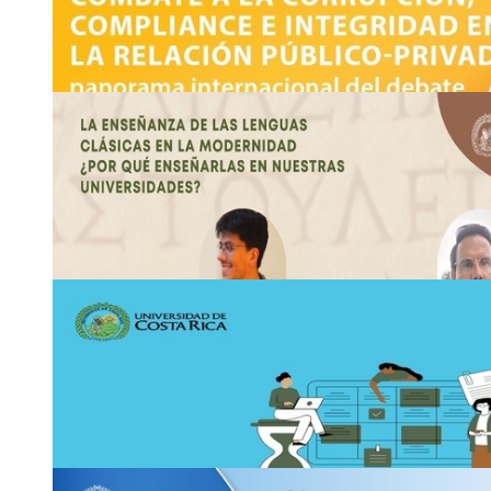
Video conferencia: La comunicación efectiva de la 
retos para …
Plataforma Zoom: ID 821 8652 6150
Miércoles 3 de noviembre, 7:00 p. m.
2511-2790
carlos.
kmwz
tenorio
@ucr
rjob
.ac.cr
2
NOV
Encuentro: Internacional - Aportes y Experienci
Paz
2, 3 y 4 de noviembre
2511-1412
in
wqwr
ie
@ucr
slwj
.ac.cr
4
NOV
Conversatorio: Combate a la corrupción, complia
relación …
Jueves 4 de noviembre, 10:00 a. m.
2511-8690