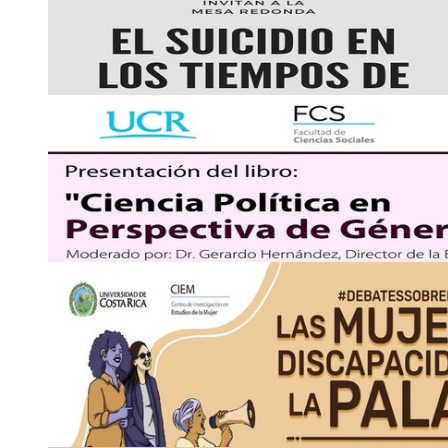
Conversatorio: Freire virtual: retomando su prop
formativos …
Canal de You Tube DEDUN:
http://www.youtube.com/c/D
Miércoles 03 de noviembre, 10:00 a. m. (Costa Rica) / 11:00 a
2511-4775
docenc
vjep
ia.efd
@ucr
ocfq
.ac.cr
3
NOV
Celebración: Acto de conmemoración del centenar
Dr. Alfonso …
Facebook @UniversidadCostaRica Youtube: /UniversidadDe
Miércoles 3 de noviembre, 10:00 a. m.
2227-0012
3
NOV
Mesa Redonda: El suicidio en los tiempos de la
Plataforma Zoom/
https://udecr.zoom.us/j/81484359030
Miércoles 03 de noviembre, 1:00 p. m.