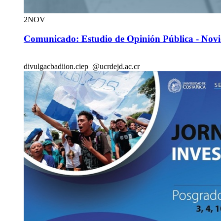
2
NOV
Comunicado: Estudio de Opinión Pública - Nov
divulgac
badi
ion.ciep
@ucr
dejd
.ac.cr