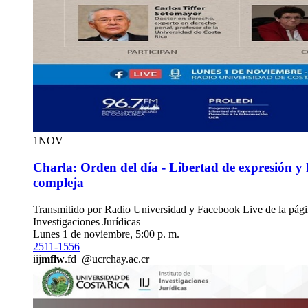
1
NOV
Charla: Orden del día - Libertad de expresión y 
compleja
Transmitido por Radio Universidad y Facebook Live de la págin
Investigaciones Jurídicas
Lunes 1 de noviembre, 5:00 p. m.
2511-1556
iij
mflw
.fd
@ucr
chay
.ac.cr