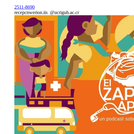
2511-8690
recepc
nwer
ion.iis
@ucr
iguh
.ac.cr