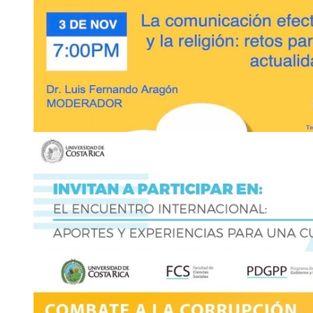
2511-5982
|
2511-5776
cap
oyee
.ep
@ucr
mikk
.ac.cr
3
NOV
Presentación: del libro: "Ciencia Política en Per
Canal de YouTube de la Escuela de Ciencias Políticas
Miércoles 3 de noviembre, 5:00 p. m.
2511-6401
ciencias.
jtig
politicas
@ucr
zkvx
.ac.cr
3
NOV
Debate: Las Mujeres con Discapacidad tienen la
Facebook Live del Centro de Investigación en Estudios de la M
https://www.facebook.com/ciemucr/
Miércoles 3 de noviembre, 6:00 p. m. Costa Rica
2511-1953
ericka.valv
uspy
erdevalverde
@ucr
vwnu
.ac.cr
3
NOV