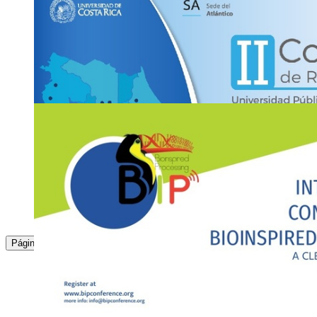
recepc
xmox
ion.iis
@ucr
ahkc
.ac.cr
4
NOV
Ciclo de conferencias: Seminario Virtual UNA
las lenguas …
Canal de YouTube y Facebook de la UNAM CR y del Faceb
Jueves 4 de noviembre, 5:00 p. m.
2511-1015
|
2511-5080
4
NOV
Taller: ¿Cómo mejorar nuestra vida personal y la
planificación?
Jueves 04 de noviembre, de 5:00 a 9:00 p. m.
2511-8866
:
1
2
3
4
5
6
Página
elena.ar
rmpi
ayatorres
@ucr
mxir
.ac.cr
3
NOV
Congreso: II Congreso de Regionalización