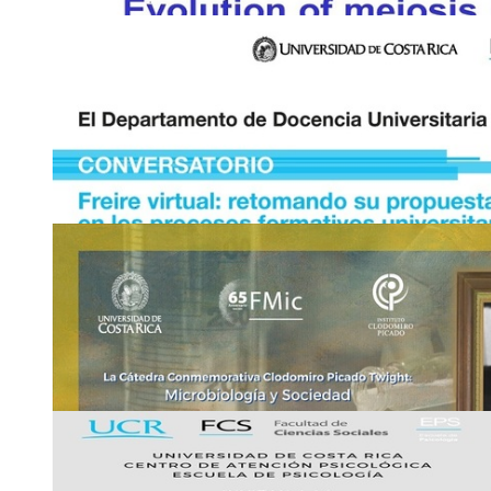
3
NOV
Charla: Evolution of meiosis in plants (Evolución
plantas)
Plataforma Zoom: ID: 868 5568 6645 Passcode: 445900
Miércoles 3 de noviembre, de 9:00 a 10:00 a. m.
andres
vayw
.gatica
@ucr
bmfb
.ac.cr
3
NOV