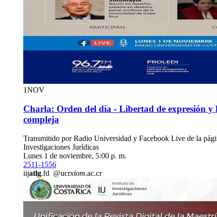
1
NOV
Charla: Orden del día - Libertad de expresión y 
compleja
Transmitido por Radio Universidad y Facebook Live de la págin
Investigaciones Jurídicas
Lunes 1 de noviembre, 5:00 p. m.
2511-1556
iij
atlg
.fd
@ucr
xiom
.ac.cr