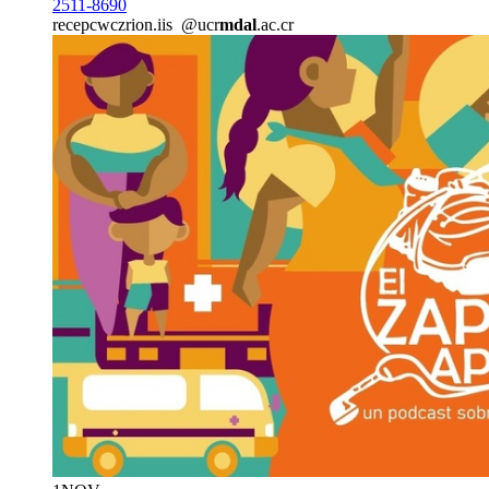
2511-8690
recepc
wczr
ion.iis
@ucr
mdal
.ac.cr