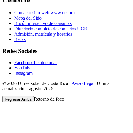
Contacto
Contacto sitio web www.ucr.ac.cr
Mapa del Sitio
Buzón interactivo de consultas
Directorio completo de contactos UCR
Admisión, matrícula y horarios
Becas
Redes Sociales
Facebook Institucional
YouTube
Instagram
© 2026 Universidad de Costa Rica -
Aviso Legal.
Última
actualización: agosto, 2026
Retorno de foco
Regresar Arriba