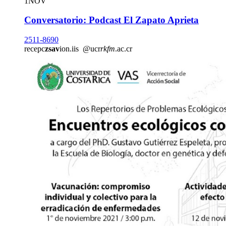
1
NOV
Conversatorio: Podcast El Zapato Aprieta
2511-8690
recepc
zsav
ion.iis
@ucr
rkfm
.ac.cr