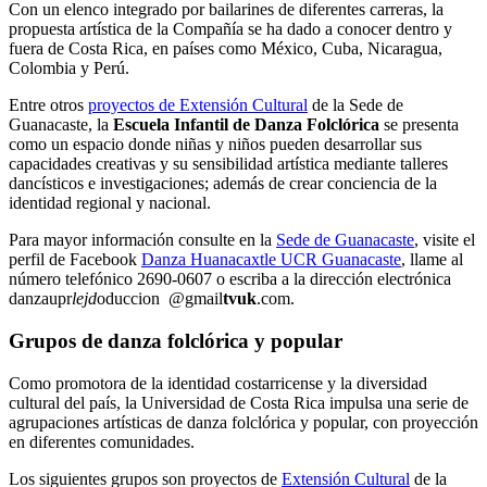
Con un elenco integrado por bailarines de diferentes carreras, la
propuesta artística de la Compañía se ha dado a conocer dentro y
fuera de Costa Rica, en países como México, Cuba, Nicaragua,
Colombia y Perú.
Entre otros
proyectos de Extensión Cultural
de la Sede de
Guanacaste, la
Escuela Infantil de Danza Folclórica
se presenta
como un espacio donde niñas y niños pueden desarrollar sus
capacidades creativas y su sensibilidad artística mediante talleres
dancísticos e investigaciones; además de crear conciencia de la
identidad regional y nacional.
Para mayor información consulte en la
Sede de Guanacaste
, visite el
perfil de Facebook
Danza Huanacaxtle UCR Guanacaste
, llame al
número telefónico 2690-0607 o escriba a la dirección electrónica
danzaupr
lejd
oduccion
@gmail
tvuk
.com
.
Grupos de danza folclórica y popular
Como promotora de la identidad costarricense y la diversidad
cultural del país, la Universidad de Costa Rica impulsa una serie de
agrupaciones artísticas de danza folclórica y popular, con proyección
en diferentes comunidades.
Los siguientes grupos son proyectos de
Extensión Cultural
de la