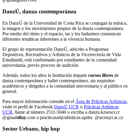
DanzÚ, danza contemporánea
En DanzÚ de la Universidad de Costa Rica se conjugan la música,
la imagen y los movimientos propios de la danza contemporánea.
Por medio del ritmo y el espacio, las y los bailarines comunican
diferentes temáticas inherentes a la vivencia humana.
El grupo de representación DanzÚ, adscrito a Programas
Deportivos, Recreativos y Artísticos de la Vicerrectoría de Vida
Estudiantil, está conformado por estudiantes de la comunidad
universitaria, previo proceso de audición.
Además, todos los años la Institución imparte
cursos libres
de
danza contemporánea y ballet contemporáneo, sin requisitos
académicos y dirigidos a la comunidad universitaria y al público en
general.
Para mayor información consulte en el
Área de Prácticas Artísticas
,
visite el perfil de Facebook
DanzÚ UCR
o
Prácticas Artísticas
UCR
, llame al número 2511-5040 o escriba a
danzu.
kzse
ucr.cr
@gmail
dfay
.com
o
practicasart
jcub
isticas.updra
@ucr
xayi
.ac.cr
.
Sector Urbano, hip hop