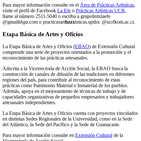
Para mayor información consulte en el
Área de Prácticas Artísticas
,
visite el perfil de Facebook
La Efe
o
Prácticas Artísticas UCR
,
llame al número 2511-5040 o escriba a
grupo
limx
laefe
@gmail
khga
.com
o
practicasart
hzzx
isticas.updra
@ucr
fkom
.ac.cr
.
Etapa Básica de Artes y Oficios
La Etapa Básica de Artes y Oficios (
EBAO
) de Extensión Cultural
comprende una serie de proyectos orientados a la promoción y el
reconocimiento de las prácticas artesanales.
Adscrita a la Vicerrectoría de Acción Social, la EBAO busca la
construcción de canales de difusión de las tradiciones en diferentes
regiones del país, para contribuir al reconocimiento de estas
prácticas como Patrimonio Material e Inmaterial de los pueblos.
Además, apoya en el mejoramiento de técnicas de trabajo y de
capacidades organizativas de pequeños empresarios y trabajadores
artesanales independientes.
La Etapa Básica de Artes y Oficios cuenta con proyectos vinculados
en distintas Sedes Regionales de la Universidad, como en la Sede
del Atlántico, la Sede del Pacífico y la Sede de Guanacaste.
Para mayor información consulte en
Extensión Cultural
de la
Vicerrectoría de Acción Social.