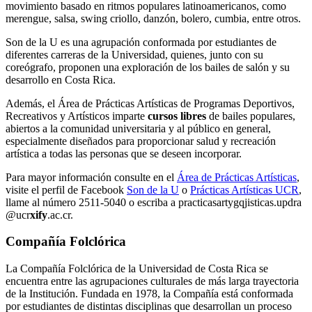
movimiento basado en ritmos populares latinoamericanos, como
merengue, salsa, swing criollo, danzón, bolero, cumbia, entre otros.
Son de la U es una agrupación conformada por estudiantes de
diferentes carreras de la Universidad, quienes, junto con su
coreógrafo, proponen una exploración de los bailes de salón y su
desarrollo en Costa Rica.
Además, el Área de Prácticas Artísticas de Programas Deportivos,
Recreativos y Artísticos imparte
cursos libres
de bailes populares,
abiertos a la comunidad universitaria y al público en general,
especialmente diseñados para proporcionar salud y recreación
artística a todas las personas que se deseen incorporar.
Para mayor información consulte en el
Área de Prácticas Artísticas
,
visite el perfil de Facebook
Son de la U
o
Prácticas Artísticas UCR
,
llame al número 2511-5040 o escriba a
practicasart
ygqj
isticas.updra
@ucr
xify
.ac.cr
.
Compañía Folclórica
La Compañía Folclórica de la Universidad de Costa Rica se
encuentra entre las agrupaciones culturales de más larga trayectoria
de la Institución. Fundada en 1978, la Compañía está conformada
por estudiantes de distintas disciplinas que desarrollan un proceso