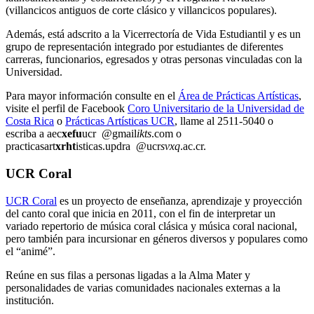
(villancicos antiguos de corte clásico y villancicos populares).
Además, está adscrito a la Vicerrectoría de Vida Estudiantil y es un
grupo de representación integrado por estudiantes de diferentes
carreras, funcionarios, egresados y otras personas vinculadas con la
Universidad.
Para mayor información consulte en el
Área de Prácticas Artísticas
,
visite el perfil de Facebook
Coro Universitario de la Universidad de
Costa Rica
o
Prácticas Artísticas UCR
, llame al 2511-5040 o
escriba a
aec
xefu
ucr
@gmail
ikts
.com
o
practicasart
xrht
isticas.updra
@ucr
svxq
.ac.cr
.
UCR Coral
UCR Coral
es un proyecto de enseñanza, aprendizaje y proyección
del canto coral que inicia en 2011, con el fin de interpretar un
variado repertorio de música coral clásica y música coral nacional,
pero también para incursionar en géneros diversos y populares como
el “animé”.
Reúne en sus filas a personas ligadas a la Alma Mater y
personalidades de varias comunidades nacionales externas a la
institución.