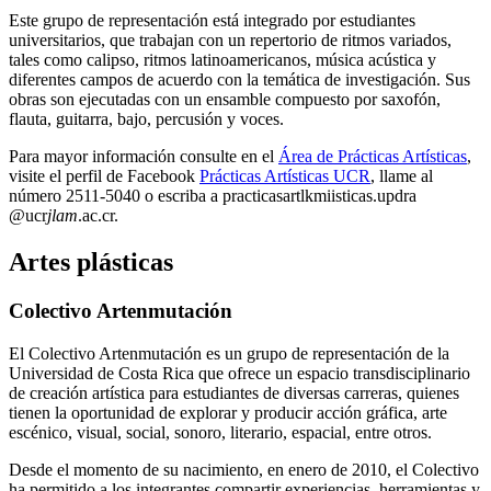
Este grupo de representación está integrado por estudiantes
universitarios, que trabajan con un repertorio de ritmos variados,
tales como calipso, ritmos latinoamericanos, música acústica y
diferentes campos de acuerdo con la temática de investigación. Sus
obras son ejecutadas con un ensamble compuesto por saxofón,
flauta, guitarra, bajo, percusión y voces.
Para mayor información consulte en el
Área de Prácticas Artísticas
,
visite el perfil de Facebook
Prácticas Artísticas UCR
, llame al
número 2511-5040 o escriba a
practicasart
lkmi
isticas.updra
@ucr
jlam
.ac.cr
.
Artes plásticas
Colectivo Artenmutación
El Colectivo Artenmutación es un grupo de representación de la
Universidad de Costa Rica que ofrece un espacio transdisciplinario
de creación artística para estudiantes de diversas carreras, quienes
tienen la oportunidad de explorar y producir acción gráfica, arte
escénico, visual, social, sonoro, literario, espacial, entre otros.
Desde el momento de su nacimiento, en enero de 2010, el Colectivo
ha permitido a los integrantes compartir experiencias, herramientas y