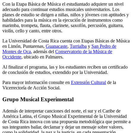
Con la Etapa Básica de Música el estudiantado adquiere un nivel
adecuado para continuar estudios musicales universitarios. Los
planes de estudio se dirigen a niñas, niños y jóvenes con aptitudes y
habilidades para la música en la ejecución de instrumentos como
marimba, trompeta, flauta, clarinete, saxofón, percusión, guitarra,
violín, cello y canto, entre otros.
La Universidad de Costa Rica cuenta con Etapas Básicas de Música
en Limón, Puntarenas,
Guanacaste
,
Turrialba
y
San Pedro de
Montes de Oca
, además del
Conservatorio de la Música de
Occidente
, ubicado en Palmares.
Al finalizar el programa, las y los estudiantes reciben un certificado
de conclusión de estudios, extendido por la Universidad.
Para mayor información consulte en
Extensión Cultural
de la
Vicerrectoría de Acción Social.
Grupo Musical Experimental
Además de interpretar canciones del norte, el sur y el Caribe de
América Latina, el Grupo Musical Experimental de la Universidad
de Costa Rica innova con una propuesta metodológica que permite a
sus integrantes bailar, declamar y dejar un mensaje sobre valores,
como la solidaridad, la paz y la justicia, en cada presentación.