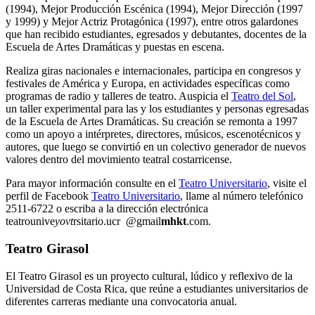
(1994), Mejor Producción Escénica (1994), Mejor Dirección (1997
y 1999) y Mejor Actriz Protagónica (1997), entre otros galardones
que han recibido estudiantes, egresados y debutantes, docentes de la
Escuela de Artes Dramáticas y puestas en escena.
Realiza giras nacionales e internacionales, participa en congresos y
festivales de América y Europa, en actividades específicas como
programas de radio y talleres de teatro. Auspicia el
Teatro del Sol
,
un taller experimental para las y los estudiantes y personas egresadas
de la Escuela de Artes Dramáticas. Su creación se remonta a 1997
como un apoyo a intérpretes, directores, músicos, escenotécnicos y
autores, que luego se convirtió en un colectivo generador de nuevos
valores dentro del movimiento teatral costarricense.
Para mayor información consulte en el
Teatro Universitario
, visite el
perfil de Facebook
Teatro Universitario
, llame al número telefónico
2511-6722 o escriba a la dirección electrónica
teatrounive
yovt
rsitario.ucr
@gmail
mhkt
.com
.
Teatro Girasol
El Teatro Girasol es un proyecto cultural, lúdico y reflexivo de la
Universidad de Costa Rica, que reúne a estudiantes universitarios de
diferentes carreras mediante una convocatoria anual.