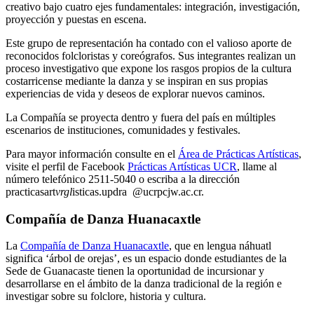
creativo bajo cuatro ejes fundamentales: integración, investigación,
proyección y puestas en escena.
Este grupo de representación ha contado con el valioso aporte de
reconocidos folcloristas y coreógrafos. Sus integrantes realizan un
proceso investigativo que expone los rasgos propios de la cultura
costarricense mediante la danza y se inspiran en sus propias
experiencias de vida y deseos de explorar nuevos caminos.
La Compañía se proyecta dentro y fuera del país en múltiples
escenarios de instituciones, comunidades y festivales.
Para mayor información consulte en el
Área de Prácticas Artísticas
,
visite el perfil de Facebook
Prácticas Artísticas UCR
, llame al
número telefónico 2511-5040 o escriba a la dirección
practicasart
vrgl
isticas.updra
@ucr
pcjw
.ac.cr
.
Compañía de Danza Huanacaxtle
La
Compañía de Danza Huanacaxtle
, que en lengua náhuatl
significa ‘árbol de orejas’, es un espacio donde estudiantes de la
Sede de Guanacaste tienen la oportunidad de incursionar y
desarrollarse en el ámbito de la danza tradicional de la región e
investigar sobre su folclore, historia y cultura.