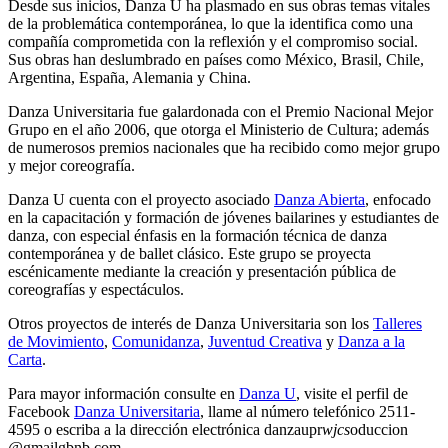
Desde sus inicios, Danza U ha plasmado en sus obras temas vitales
de la problemática contemporánea, lo que la identifica como una
compañía comprometida con la reflexión y el compromiso social.
Sus obras han deslumbrado en países como México, Brasil, Chile,
Argentina, España, Alemania y China.
Danza Universitaria fue galardonada con el Premio Nacional Mejor
Grupo en el año 2006, que otorga el Ministerio de Cultura; además
de numerosos premios nacionales que ha recibido como mejor grupo
y mejor coreografía.
Danza U cuenta con el proyecto asociado
Danza Abierta
, enfocado
en la capacitación y formación de jóvenes bailarines y estudiantes de
danza, con especial énfasis en la formación técnica de danza
contemporánea y de ballet clásico. Este grupo se proyecta
escénicamente mediante la creación y presentación pública de
coreografías y espectáculos.
Otros proyectos de interés de Danza Universitaria son los
Talleres
de Movimiento
,
Comunidanza
,
Juventud Creativa
y
Danza a la
Carta
.
Para mayor información consulte en
Danza U
, visite el perfil de
Facebook
Danza Universitaria
, llame al número telefónico 2511-
4595 o escriba a la dirección electrónica
danzaupr
wjcs
oduccion
@gmail
gbnb
.com
.