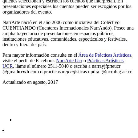
quienes seleccionan y escriben los cuentos que interpretan. En
presentaciones especiales los cuentos pueden ser escogidos por los
organizadores del evento.
NarrArte nació en el año 2006 como iniciativa del Colectivo
CUENTIANDO (Cuenteros Internacionales NarrAndo). Posee una
amplia trayectoria de presentaciones en espacios públicos,
instituciones educativas, comunidades, espectáculos y festivales,
dentro y fuera del país.
Para mayor información consulte en el
Área de Prácticas Artísticas
,
visite el perfil de Facebook
NarrArte Ucr
o
Prácticas Artísticas
UCR
, llame al número 2511-5040 o escriba a
narra
yjfp
rteucr
@gmail
ucwb
.com
o
practicasart
gcmj
isticas.updra
@ucr
ubtg
.ac.cr
.
Actualizado en agosto, 2017