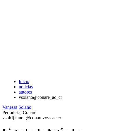
Inicio
noticias
autores
vsolano@conare_ac_cr
Vanessa Solano
Periodista, Conare
vso
btji
lano
@conare
vvvs
.ac.cr