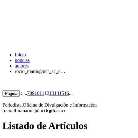
Inicio
noticias
autores
rocio_marin@ucr_ac_c…
: ...
7
8
9
10
11
12
13
14
15
16
...
Página
Periodista,Oficina de Divulgación e Información
rocio
tlfm
.marin
@ucr
fqgh
.ac.cr
Listado de Artículos