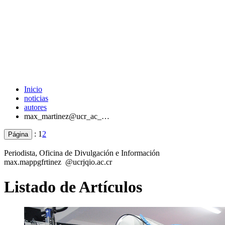
Inicio
noticias
autores
max_martinez@ucr_ac_…
:
1
2
Página
Periodista, Oficina de Divulgación e Información
max.ma
ppgf
rtinez
@ucr
jqio
.ac.cr
Listado de Artículos