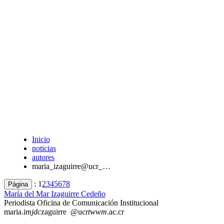
Inicio
noticias
autores
maria_izaguirre@ucr_…
:
1
2
3
4
5
6
7
8
Página
María del Mar Izaguirre Cedeño
Periodista Oficina de Comunicación Institucional
maria.i
mjdc
zaguirre
@ucr
twwm
.ac.cr