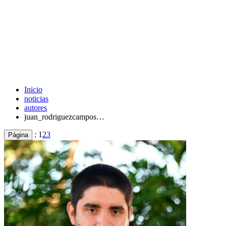
Inicio
noticias
autores
juan_rodriguezcampos…
:
1
2
3
Página