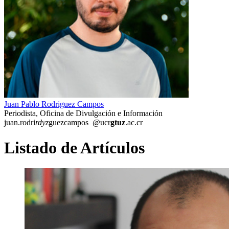
Juan Pablo Rodriguez Campos
Periodista, Oficina de Divulgación e Información
juan.rodri
rdyz
guezcampos
@ucr
gtuz
.ac.cr
Listado de Artículos