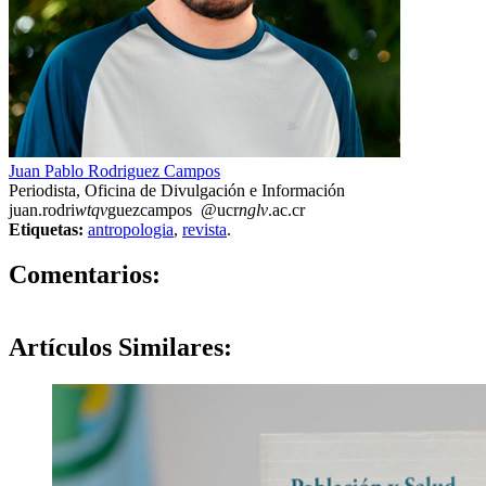
Juan Pablo Rodriguez Campos
Periodista, Oficina de Divulgación e Información
juan.rodri
wtqv
guezcampos
@ucr
nglv
.ac.cr
Etiquetas:
antropologia
,
revista
.
0
Comentarios:
Artículos
Similares: