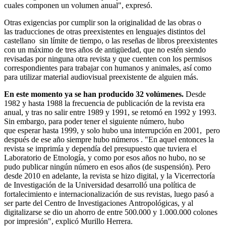
cuales componen un volumen anual", expresó.
Otras exigencias por cumplir son la originalidad de las obras o
las traducciones de otras preexistentes en lenguajes distintos del
castellano sin límite de tiempo, o las reseñas de libros preexistentes
con un máximo de tres años de antigüedad, que no estén siendo
revisadas por ninguna otra revista y que cuenten con los permisos
correspondientes para trabajar con humanos y animales, así como
para utilizar material audiovisual preexistente de alguien más.
En este momento ya se han producido 32 volúmenes.
Desde
1982 y hasta 1988 la frecuencia de publicación de la revista era
anual, y tras no salir entre 1989 y 1991, se retomó en 1992 y 1993.
Sin embargo, para poder tener el siguiente número, hubo
que esperar hasta 1999, y solo hubo una interrupción en 2001, pero
después de ese año siempre hubo números . "En aquel entonces la
revista se imprimía y dependía del presupuesto que tuviera el
Laboratorio de Etnología, y como por esos años no hubo, no se
pudo publicar ningún número en esos años (de suspensión). Pero
desde 2010 en adelante, la revista se hizo digital, y la Vicerrectoría
de Investigación de la Universidad desarrolló una política de
fortalecimiento e internacionalización de sus revistas, luego pasó a
ser parte del Centro de Investigaciones Antropológicas, y al
digitalizarse se dio un ahorro de entre 500.000 y 1.000.000 colones
por impresión", explicó Murillo Herrera.