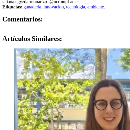
tatiana.c
gyzd
armonarizo
@ucr
mupf
.ac.cr
Etiquetas:
ganaderia
,
innovacion
,
tecnologia
,
ambiente
.
0
Comentarios:
Artículos
Similares: