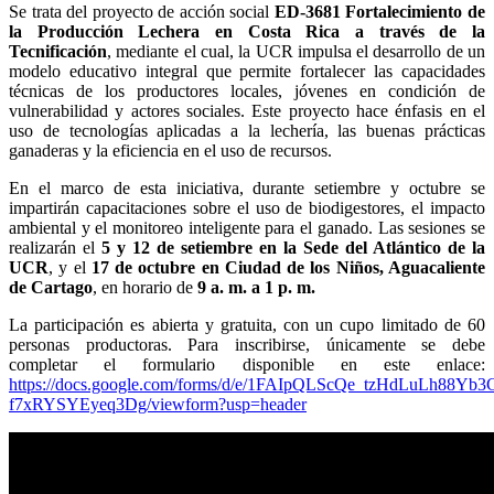
Se trata del proyecto de acción social
ED-3681 Fortalecimiento de
la Producción Lechera en Costa Rica a través de la
Tecnificación
, mediante el cual, la UCR impulsa el desarrollo de un
modelo educativo integral que permite fortalecer las capacidades
técnicas de los productores locales, jóvenes en condición de
vulnerabilidad y actores sociales. Este proyecto hace énfasis en el
uso de tecnologías aplicadas a la lechería, las buenas prácticas
ganaderas y la eficiencia en el uso de recursos.
En el marco de esta iniciativa, durante setiembre y octubre se
impartirán capacitaciones sobre el uso de biodigestores, el impacto
ambiental y el monitoreo inteligente para el ganado. Las sesiones se
realizarán el
5 y 12 de setiembre en la Sede del Atlántico de la
UCR
, y el
17 de octubre en Ciudad de los Niños, Aguacaliente
de Cartago
, en horario de
9 a. m. a 1 p. m.
La participación es abierta y gratuita, con un cupo limitado de 60
personas productoras. Para inscribirse, únicamente se debe
completar el formulario disponible en este enlace:
https://docs.google.com/forms/d/e/1FAIpQLScQe_tzHdLuLh88Y
f7xRYSYEyeq3Dg/viewform?usp=header