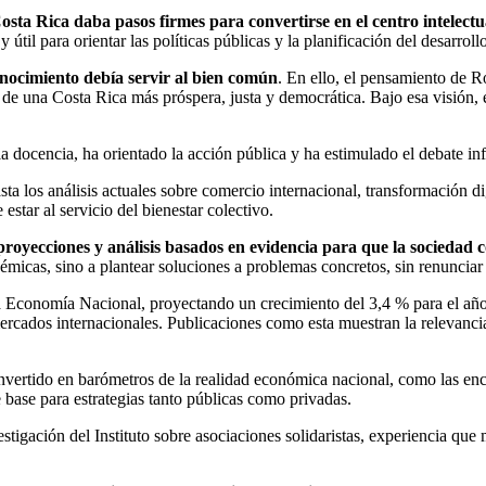
a Rica daba pasos firmes para convertirse en el centro intelectual
til para orientar las políticas públicas y la planificación del desarroll
onocimiento debía servir al bien común
. En ello, el pensamiento de R
 de una Costa Rica más próspera, justa y democrática. Bajo esa visión, 
 la docencia, ha orientado la acción pública y ha estimulado el debate i
a los análisis actuales sobre comercio internacional, transformación digi
star al servicio del bienestar colectivo.
proyecciones y análisis basados en evidencia para que la sociedad 
icas, sino a plantear soluciones a problemas concretos, sin renunciar a 
la Economía Nacional, proyectando un crecimiento del 3,4 % para el año, 
rcados internacionales. Publicaciones como esta muestran la relevancia 
vertido en barómetros de la realidad económica nacional, como las enc
 base para estrategias tanto públicas como privadas.
estigación del Instituto sobre asociaciones solidaristas, experiencia qu