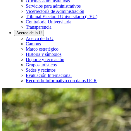
Oficinas administrativas
Servicios para administrativos
Vicerrectoría de Administración
Tribunal Electoral Universitario (TEU)
Contraloría Universitaria
Transparencia
Acerca de la U
Acerca de la U
Campus
Marco estratégico
Historia y símbolos
Deporte y recreación
Grupos artísticos
Sedes y recintos
Evaluación Internacional
Recorrido Informativo con datos UCR