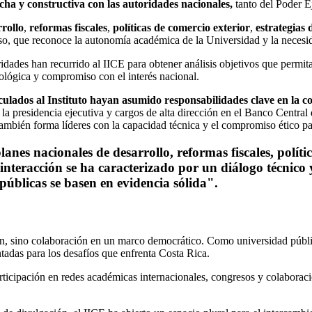
echa y constructiva con las autoridades nacionales,
tanto del Poder E
rrollo
,
reformas fiscales
,
políticas de comercio exterior
,
estrategias 
oso, que reconoce la autonomía académica de la Universidad y la necesid
idades han recurrido al IICE para obtener análisis objetivos que permit
ológica y compromiso con el interés nacional.
inculados al Instituto hayan asumido responsabilidades clave en la 
o la presidencia ejecutiva y cargos de alta dirección en el Banco Centra
bién forma líderes con la capacidad técnica y el compromiso ético para 
nes nacionales de desarrollo, reformas fiscales, polític
interacción se ha caracterizado por un diálogo técnico
 públicas se basen en evidencia sólida".
ión, sino colaboración en un marco democrático. Como universidad públi
ntadas para los desafíos que enfrenta Costa Rica.
articipación en redes académicas internacionales, congresos y colaboraci