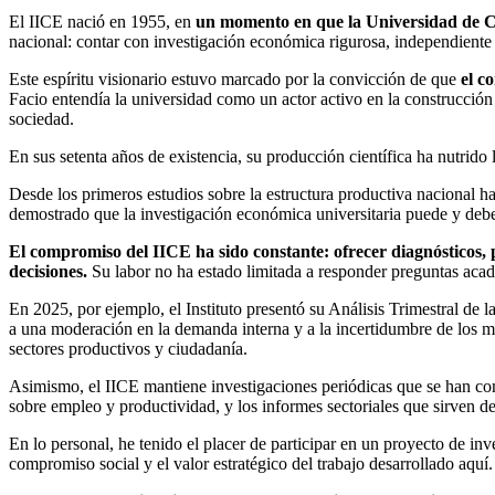
El IICE nació en 1955, en
un momento en que la Universidad de Cost
nacional: contar con investigación económica rigurosa, independiente y ú
Este espíritu visionario estuvo marcado por la convicción de que
el c
Facio entendía la universidad como un actor activo en la construcción
sociedad.
En sus setenta años de existencia, su producción científica ha nutrido
Desde los primeros estudios sobre la estructura productiva nacional hast
demostrado que la investigación económica universitaria puede y debe e
El compromiso del IICE ha sido constante: ofrecer diagnósticos, 
decisiones.
Su labor no ha estado limitada a responder preguntas académ
En 2025, por ejemplo, el Instituto presentó su Análisis Trimestral de 
a una moderación en la demanda interna y a la incertidumbre de los me
sectores productivos y ciudadanía.
Asimismo, el IICE mantiene investigaciones periódicas que se han con
sobre empleo y productividad, y los informes sectoriales que sirven de
En lo personal, he tenido el placer de participar en un proyecto de inv
compromiso social y el valor estratégico del trabajo desarrollado aquí.