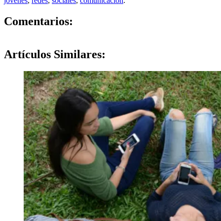
jovenes
,
redes
,
sociales
,
comunicacion
.
0
Comentarios:
Artículos
Similares: