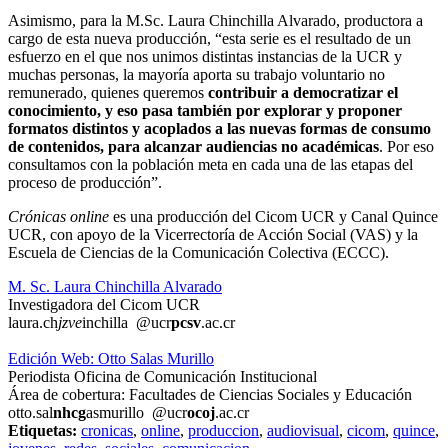
Asimismo, para la M.Sc. Laura Chinchilla Alvarado, productora a
cargo de esta nueva producción, “esta serie es el resultado de un
esfuerzo en el que nos unimos distintas instancias de la UCR y
muchas personas, la mayoría aporta su trabajo voluntario no
remunerado, quienes queremos
contribuir a democratizar el
conocimiento, y eso pasa también por explorar y proponer
formatos distintos y acoplados a las nuevas formas de consumo
de contenidos, para alcanzar audiencias no académicas
. Por eso
consultamos con la población meta en cada una de las etapas del
proceso de producción”.
Crónicas online
es una producción del Cicom UCR y Canal Quince
UCR, con apoyo de la Vicerrectoría de Acción Social (VAS) y la
Escuela de Ciencias de la Comunicación Colectiva (ECCC).
M. Sc. Laura Chinchilla Alvarado
Investigadora del Cicom UCR
laura.ch
jzve
inchilla
@ucr
pcsv
.ac.cr
Edición Web: Otto Salas Murillo
Periodista Oficina de Comunicación Institucional
Área de cobertura: Facultades de Ciencias Sociales y Educación
otto.sal
nhcg
asmurillo
@ucr
ocoj
.ac.cr
Etiquetas:
cronicas
,
online
,
produccion
,
audiovisual
,
cicom
,
quince
,