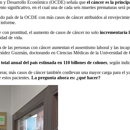
ción y Desarrollo Económico (OCDE) señala que
el cáncer es la princ
o significativo, en el cual una de cada seis muertes prematuras será 
ndo país de la OCDE con más casos de cáncer atribuidos al envejecimien
 informe.
e con prontitud, el aumento de casos de cáncer no solo
incrementaría l
idad de vida.
da de las personas con cáncer aumentan el ausentismo laboral y las inca
ermúdez Guzmán, doctorando en Ciencias Médicas de la Universidad de
otal anual del país estimada en 110 billones de colones
, según ind
erar, más casos de cáncer también conllevan una mayor carga para el ya
 estos pacientes.
La pregunta ahora es: ¿qué hacer?