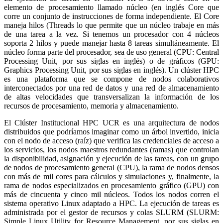
elemento de procesamiento llamado núcleo (en inglés Core que
corre un conjunto de instrucciones de forma independiente. El Core
maneja hilos (Threads lo que permite que un núcleo trabaje en más
de una tarea a la vez. Si tenemos un procesador con 4 núcleos
soporta 2 hilos y puede manejar hasta 8 tareas simultáneamente. El
núcleo forma parte del procesador, sea de uso general (CPU: Central
Processing Unit, por sus siglas en inglés) o de gráficos (GPU:
Graphics Processing Unit, por sus siglas en inglés). Un clúster HPC
es una plataforma que se compone de nodos colaborativos
interconectados por una red de datos y una red de almacenamiento
de altas velocidades que transversalizan la información de los
recursos de procesamiento, memoria y almacenamiento.
El Clúster Institucional HPC UCR es una arquitectura de nodos
distribuidos que podríamos imaginar como un árbol invertido, inicia
con el nodo de acceso (raíz) que verifica las credenciales de acceso a
los servicios, los nodos maestros redundantes (ramas) que controlan
la disponibilidad, asignación y ejecución de las tareas, con un grupo
de nodos de procesamiento general (CPU), la rama de nodos densos
con más de mil cores para cálculos y simulaciones y, finalmente, la
rama de nodos especializados en procesamiento gráfico (GPU) con
más de cincuenta y cinco mil núcleos. Todos los nodos corren el
sistema operativo Linux adaptado a HPC. La ejecución de tareas es
administrada por el gestor de recursos y colas SLURM (SLURM:
Simple Linux Utility for Resource Management, por sus siglas en