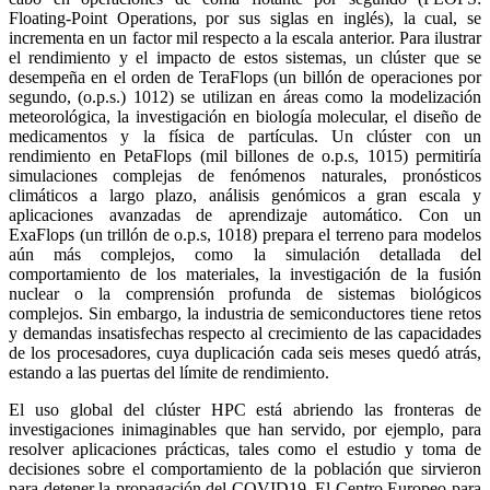
Floating-Point Operations, por sus siglas en inglés), la cual, se
incrementa en un factor mil respecto a la escala anterior. Para ilustrar
el rendimiento y el impacto de estos sistemas, un clúster que se
desempeña en el orden de TeraFlops (un billón de operaciones por
segundo, (o.p.s.) 1012) se utilizan en áreas como la modelización
meteorológica, la investigación en biología molecular, el diseño de
medicamentos y la física de partículas. Un clúster con un
rendimiento en PetaFlops (mil billones de o.p.s, 1015) permitiría
simulaciones complejas de fenómenos naturales, pronósticos
climáticos a largo plazo, análisis genómicos a gran escala y
aplicaciones avanzadas de aprendizaje automático. Con un
ExaFlops (un trillón de o.p.s, 1018) prepara el terreno para modelos
aún más complejos, como la simulación detallada del
comportamiento de los materiales, la investigación de la fusión
nuclear o la comprensión profunda de sistemas biológicos
complejos. Sin embargo, la industria de semiconductores tiene retos
y demandas insatisfechas respecto al crecimiento de las capacidades
de los procesadores, cuya duplicación cada seis meses quedó atrás,
estando a las puertas del límite de rendimiento.
El uso global del clúster HPC está abriendo las fronteras de
investigaciones inimaginables que han servido, por ejemplo, para
resolver aplicaciones prácticas, tales como el estudio y toma de
decisiones sobre el comportamiento de la población que sirvieron
para detener la propagación del COVID19. El Centro Europeo para