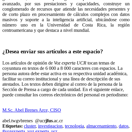
avanzado, por sus prestaciones y capacidades, construye un
conglomerado de recursos que atiende las necesidades presentes y
de corto plazo en procesamiento de cálculos complejos con datos
masivos y soporte a la inteligencia artificial, ubicándose como
número uno en la Universidad de Costa Rica, la región
centroamericana y que destaca a nivel mundial.
¿Desea enviar sus artículos a este espacio?
Los artículos de opinión de
Voz experta UCR
tocan temas de
coyuntura en textos de 6 000 a 8 000 caracteres con espacios. La
persona autora debe estar activa en su respectiva unidad académica,
facilitar su correo institucional y una línea de descripción de sus
atestados. Los textos deben dirigirse al correo de la persona de la
Sección de Prensa a cargo de cada unidad. En el siguiente enlace,
puede consultar los correos electrónicos del personal en periodismo:
https://oci.ucr.ac.cr/prensa.html
M.Sc. Abel Brenes Arce, CISO
abel.
twgv
brenes
@ucr
jfus
.ac.cr
Etiquetas:
cluster
,
investigacion
,
tecnologia
,
almacenamiento
,
datos
,
#vozexperta
,
voz experta
,
ucr
.