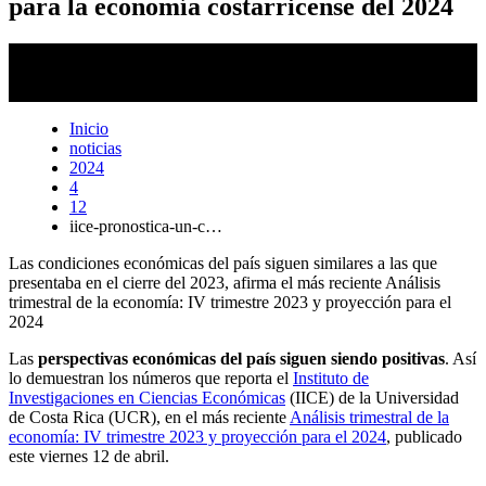
para la economía costarricense del 2024
El gasto interanual en los hogares fue el único rubro que mostró
números positivos en cuanto al consumo nacional entre los cuartos
trimestres del 2022 y 2023: representó un 3,74 %.
Inicio
noticias
2024
4
12
iice-pronostica-un-c…
Las condiciones económicas del país siguen similares a las que
presentaba en el cierre del 2023, afirma el más reciente Análisis
trimestral de la economía: IV trimestre 2023 y proyección para el
2024
Las
perspectivas económicas del país siguen siendo positivas
. Así
lo demuestran los números que reporta el
Instituto de
Investigaciones en Ciencias Económicas
(IICE) de la Universidad
de Costa Rica (UCR), en el más reciente
Análisis trimestral de la
economía: IV trimestre 2023 y proyección para el 2024
, publicado
este viernes 12 de abril.