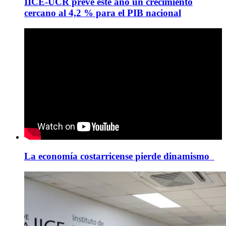
IICE-UCR prevé este año un crecimiento
cercano al 4,2 % para el PIB nacional
La economía costarricense pierde dinamismo