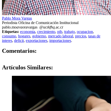
Pablo Mora Vargas
Periodista Oficina de Comunicación Institucional
pablo.mo
avao
ravargas
@ucr
kfhq
.ac.cr
Etiquetas:
economia
,
crecimiento
,
pib
,
trabajo
,
ocupacion
,
consumo
,
hogares
,
gobierno
,
mercado laboral
,
precios
,
tasas de
interes
,
deficit
,
exportaciones
,
importaciones
.
0
Comentarios:
Artículos
Similares: