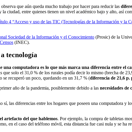
se observa que aún queda mucho trabajo por hacer para reducir las
difer
y la ciudad, entre quienes tienen un nivel académico bajo y alto, así c
tulo 4 “Acceso y uso de las TIC (Tecnologías de la Información y la C
onal Sociedad de la Información y el Conocimiento
(Prosic) de la Univ
y Censos
(INEC).
 a tecnología
de una computadora es lo que más marca una diferencia entre el c
 que solo el 31,0 % de los rurales podía decir lo mismo (brecha de 23,9
po se recuperó un poco, quedando en un 31,7 % (
diferencia de 21,6 p. 
l primer año de la pandemia, posiblemente debido a las
necesidades de 
so sí, las diferencias entre los hogares que poseen una computadora y l
el artefacto del que hablemos
. Por ejemplo, la compra de tabletas mos
mo, en el caso del teléfono móvil, esta distancia fue casi nula y se ha 