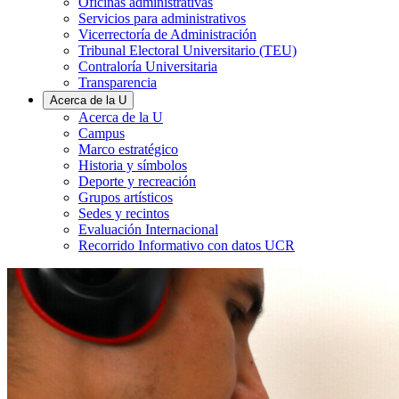
Oficinas administrativas
Servicios para administrativos
Vicerrectoría de Administración
Tribunal Electoral Universitario (TEU)
Contraloría Universitaria
Transparencia
Acerca de la U
Acerca de la U
Campus
Marco estratégico
Historia y símbolos
Deporte y recreación
Grupos artísticos
Sedes y recintos
Evaluación Internacional
Recorrido Informativo con datos UCR