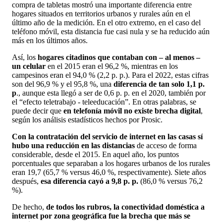
compra de tabletas mostró una importante diferencia entre
hogares situados en territorios urbanos y rurales aún en el
último año de la medición. En el otro extremo, en el caso del
teléfono móvil, esta distancia fue casi nula y se ha reducido aún
más en los últimos años.
Así, los
hogares citadinos que contaban con – al menos –
un celular
en el 2015 eran el 96,2 %, mientras en los
campesinos eran el 94,0 % (2,2 p. p.). Para el 2022, estas cifras
son del 96,9 % y el 95,8 %, una
diferencia de tan solo 1,1 p.
p
., aunque esta llegó a ser de 0,6 p. p. en el 2020, también por
el “efecto teletrabajo - teleeducación”. En otras palabras, se
puede decir que
en telefonía móvil no existe brecha digital
,
según los análisis estadísticos hechos por Prosic.
Con la contratación del servicio de internet en las casas sí
hubo una reducción en las distancias
de acceso de forma
considerable, desde el 2015. En aquel año, los puntos
porcentuales que separaban a los hogares urbanos de los rurales
eran 19,7 (65,7 % versus 46,0 %, respectivamente). Siete años
después,
esa diferencia cayó a 9,8 p. p.
(86,0 % versus 76,2
%).
De hecho,
de todos los rubros, la conectividad doméstica a
internet por zona geográfica fue la brecha que más se