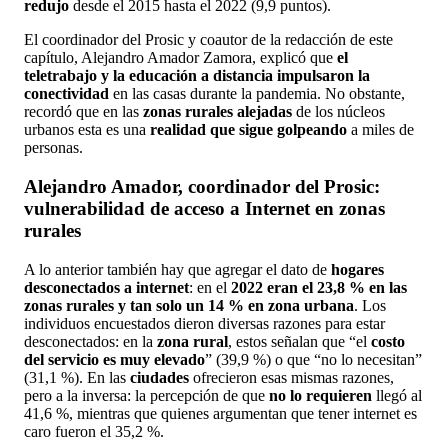
redujo
desde el 2015 hasta el 2022 (9,9 puntos).
El coordinador del Prosic y coautor de la redacción de este
capítulo, Alejandro Amador Zamora, explicó que
el
teletrabajo y la educación a distancia impulsaron la
conectividad
en las casas durante la pandemia. No obstante,
recordó que en las
zonas rurales alejadas
de los núcleos
urbanos esta es una
realidad que sigue golpeando
a miles de
personas.
Alejandro Amador, coordinador del Prosic:
vulnerabilidad de acceso a Internet en zonas
rurales
A lo anterior también hay que agregar el dato de
hogares
desconectados a internet
: en el
2022 eran el 23,8 % en las
zonas rurales y tan solo un 14 % en zona urbana
. Los
individuos encuestados dieron diversas razones para estar
desconectados: en la
zona rural
, estos señalan que “el
costo
del servicio es muy elevado
” (39,9 %) o que “no lo necesitan”
(31,1 %). En las
ciudades
ofrecieron esas mismas razones,
pero a la inversa: la percepción de que
no lo requieren
llegó al
41,6 %, mientras que quienes argumentan que tener internet es
caro fueron el 35,2 %.