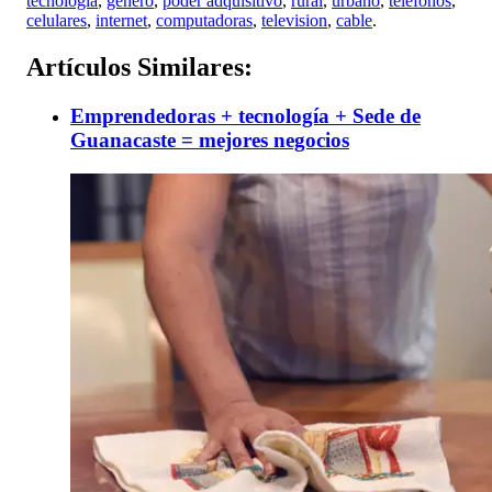
tecnologia
,
genero
,
poder adquisitivo
,
rural
,
urbano
,
telefonos
,
celulares
,
internet
,
computadoras
,
television
,
cable
.
Artículos
Similares:
Emprendedoras + tecnología + Sede de
Guanacaste = mejores negocios