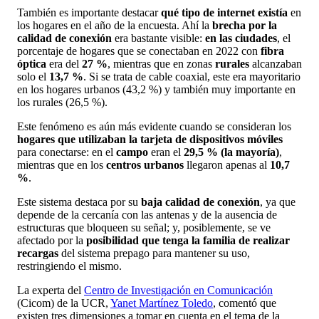
También es importante destacar
qué tipo de internet existía
en
los hogares en el año de la encuesta. Ahí la
brecha por la
calidad de conexión
era bastante visible:
en las ciudades
, el
porcentaje de hogares que se conectaban en 2022 con
fibra
óptica
era del
27 %
, mientras que en zonas
rurales
alcanzaban
solo el
13,7 %
. Si se trata de cable coaxial, este era mayoritario
en los hogares urbanos (43,2 %) y también muy importante en
los rurales (26,5 %).
Este fenómeno es aún más evidente cuando se consideran los
hogares que utilizaban la tarjeta de dispositivos móviles
para conectarse: en el
campo
eran el
29,5 % (la mayoría)
,
mientras que en los
centros urbanos
llegaron apenas al
10,7
%
.
Este sistema destaca por su
baja calidad de conexión
, ya que
depende de la cercanía con las antenas y de la ausencia de
estructuras que bloqueen su señal; y, posiblemente, se ve
afectado por la
posibilidad que tenga la familia de realizar
recargas
del sistema prepago para mantener su uso,
restringiendo el mismo.
La experta del
Centro de Investigación en Comunicación
(Cicom) de la UCR,
Yanet Martínez Toledo
, comentó que
existen tres dimensiones a tomar en cuenta en el tema de la