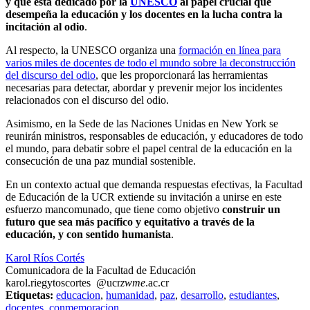
y que está dedicado por la
UNESCO
al papel crucial que
desempeña la educación y los docentes en la lucha contra la
incitación al odio
.
Al respecto, la UNESCO organiza una
formación en línea para
varios miles de docentes de todo el mundo sobre la deconstrucción
del discurso del odio
, que les proporcionará las herramientas
necesarias para detectar, abordar y prevenir mejor los incidentes
relacionados con el discurso del odio.
Asimismo, en la Sede de las Naciones Unidas en New York se
reunirán ministros, responsables de educación, y educadores de todo
el mundo, para debatir sobre el papel central de la educación en la
consecución de una paz mundial sostenible.
En un contexto actual que demanda respuestas efectivas, la Facultad
de Educación de la UCR extiende su invitación a unirse en este
esfuerzo mancomunado, que tiene como objetivo
construir un
futuro que sea más pacífico y equitativo a través de la
educación, y con sentido humanista
.
Karol Ríos Cortés
Comunicadora de la Facultad de Educación
karol.ri
egyt
oscortes
@ucr
zwme
.ac.cr
Etiquetas:
educacion
,
humanidad
,
paz
,
desarrollo
,
estudiantes
,
docentes
,
conmemoracion
.