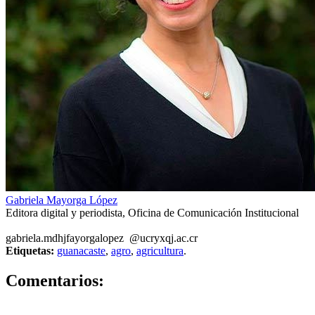
Gabriela Mayorga López
Editora digital y periodista, Oficina de Comunicación Institucional
gabriela.m
dhjf
ayorgalopez
@ucr
yxqj
.ac.cr
Etiquetas:
guanacaste
,
agro
,
agricultura
.
0
Comentarios: