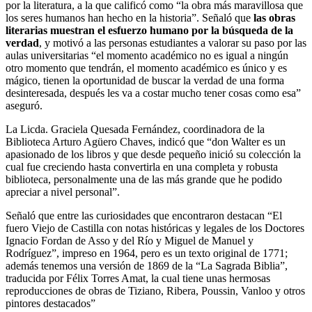
por la literatura, a la que calificó como “la obra más maravillosa que
los seres humanos han hecho en la historia”. Señaló que
las obras
literarias muestran el esfuerzo humano por la búsqueda de la
verdad
, y motivó a las personas estudiantes a valorar su paso por las
aulas universitarias “el momento académico no es igual a ningún
otro momento que tendrán, el momento académico es único y es
mágico, tienen la oportunidad de buscar la verdad de una forma
desinteresada, después les va a costar mucho tener cosas como esa”
aseguró.
La Licda. Graciela Quesada Fernández, coordinadora de la
Biblioteca Arturo Agüero Chaves, indicó que “don Walter es un
apasionado de los libros y que desde pequeño inició su colección la
cual fue creciendo hasta convertirla en una completa y robusta
biblioteca, personalmente una de las más grande que he podido
apreciar a nivel personal”.
Señaló que entre las curiosidades que encontraron destacan “El
fuero Viejo de Castilla con notas históricas y legales de los Doctores
Ignacio Fordan de Asso y del Río y Miguel de Manuel y
Rodríguez”, impreso en 1964, pero es un texto original de 1771;
además tenemos una versión de 1869 de la “La Sagrada Biblia”,
traducida por Félix Torres Amat, la cual tiene unas hermosas
reproducciones de obras de Tiziano, Ribera, Poussin, Vanloo y otros
pintores destacados”