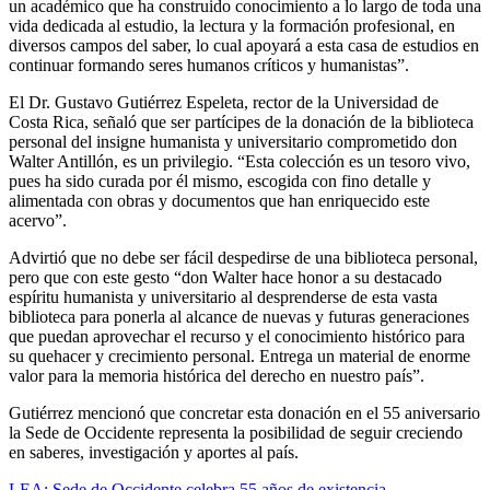
un académico que ha construido conocimiento a lo largo de toda una
vida dedicada al estudio, la lectura y la formación profesional, en
diversos campos del saber, lo cual apoyará a esta casa de estudios en
continuar formando seres humanos críticos y humanistas”.
El Dr. Gustavo Gutiérrez Espeleta, rector de la Universidad de
Costa Rica, señaló que ser partícipes de la donación de la biblioteca
personal del insigne humanista y universitario comprometido don
Walter Antillón, es un privilegio. “Esta colección es un tesoro vivo,
pues ha sido curada por él mismo, escogida con fino detalle y
alimentada con obras y documentos que han enriquecido este
acervo”.
Advirtió que no debe ser fácil despedirse de una biblioteca personal,
pero que con este gesto “don Walter hace honor a su destacado
espíritu humanista y universitario al desprenderse de esta vasta
biblioteca para ponerla al alcance de nuevas y futuras generaciones
que puedan aprovechar el recurso y el conocimiento histórico para
su quehacer y crecimiento personal. Entrega un material de enorme
valor para la memoria histórica del derecho en nuestro país”.
Gutiérrez mencionó que concretar esta donación en el 55 aniversario
la Sede de Occidente representa la posibilidad de seguir creciendo
en saberes, investigación y aportes al país.
LEA: Sede de Occidente celebra 55 años de existencia