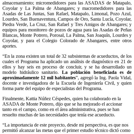
almacenamiento; micromedidores para las ASADAS de Matapalo,
Coyolar y La Palma de Abangares; y macromedidores para las
Asadas de Las Juntas, San Rafael, Matapalo, Limonal, Pozo Azul,
Lourdes, San Buenaventura, Campos de Oro, Santa Lucía, Coyolar,
Piedra Verde, La Cruz, San Rafael y Tres Amigos de Abangares; y
equipos para monitoreo de pozos de agua para las Asadas de Peñas
Blancas, Monte Potrero, Porosal, La Palma, San Joaquín, Lourdes y
Coyolar, y para el Colegio Colorado de Abangares, entre otros
aportes.
“En la zona existen un total de 32 subsistemas de acueductos, de los
cuales el Programa ha aplicado un análisis de diagnóstico en 21 de
ellos y hay seis en proceso de concluir, y se ha desarrollado un
modelo hidráulico sanitario.
La población beneficiada es de
aproximadamente 12 mil habitantes
”, agregó la Ing. Paola Vidal,
docente e investigadora de la Escuela de Ingeniería Civil, y quien
forma parte del equipo de especialistas del Programa.
Finalmente, Kattia Núñez Céspedes, quien ha colaborado en la
ASADA de Monte Potrero, dijo que se ha mejorado el accionar
tanto en el campo, como en el área administrativa, pues se han
resuelto muchas de las necesidades que tenía ese acueducto.
“La importancia de este proyecto, desde mi perspectiva, es que nos
permitió alcanzar las metas que el primer estudio técnico dictó como