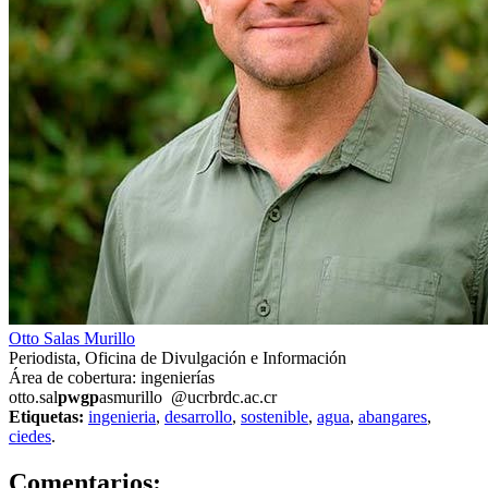
Otto Salas Murillo
Periodista, Oficina de Divulgación e Información
Área de cobertura: ingenierías
otto.sal
pwgp
asmurillo
@ucr
brdc
.ac.cr
Etiquetas:
ingenieria
,
desarrollo
,
sostenible
,
agua
,
abangares
,
ciedes
.
0
Comentarios: