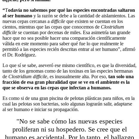
“
T
odavía no sabemos por qué las especies encontradas saltaron
al ser humano
y la razón se debe a la cantidad de aislamientos. Las
nuevas cepas cercanas a
difficile
que existen se cuentan en los
cientos, mientras que las cepas que conocemos de
Clostridium
difficile
se cuentan
por decenas de
miles. Esa asimetría tan grande
hace que no sea posible hacer una comparación científicamente
válida en este momento para saber qué fue lo que realmente le
permitió a las especies recién
descritas
entrar al ser humano”, afirmó
el Dr. Rodríguez.
Lo que sí se sabe,
aseveró
ese mismo científico, es que la diversidad,
tanto de los genomas como de las toxinas en las
especies
hermanas
de
Clostridium difficile
, es
inusualmente
alta. Por eso,
tan solo una
fracción de esa gran
pluralidad
que se ve en el ambiente es la
que se observa en las cepas que infectan a humanos.
Es como si de una gran piscina de pelotas plásticas para niños, en la
cual las pelotas son bacterias, solo algunas lograrán salir, adaptarse
al ser humano e iniciar su propagación.
"No se sabe cómo las nuevas especies
proliferan ni su hospedero. Se cree que el
humano es accidental. Por lo tanto, el hallazgo