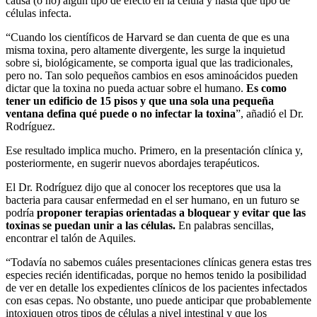
causa (o no) algún tipo de efecto en la célula y hasta qué tipo de
células infecta.
“Cuando los científicos de Harvard se dan cuenta de que es una
misma toxina, pero altamente divergente, les surge la inquietud
sobre si, biológicamente, se comporta igual que las tradicionales,
pero no. Tan solo pequeños cambios en esos aminoácidos pueden
dictar que la toxina no pueda actuar sobre el humano.
Es como
tener un edificio de 15 pisos y que una sola una pequeña
ventana defina qué puede o no infectar la toxina
”, añadió el Dr.
Rodríguez.
Ese resultado
implica mucho. Primero, en la presentación clínica y
,
posteriormente,
en
sugerir nuevos abordajes terapéuticos.
El Dr. Rodríguez dijo que al conocer los receptores que usa la
bacteria para causar enfermedad en el ser humano, en un futuro se
podría
proponer terapias orientadas a bloquear y evitar que las
toxinas se puedan unir a las células.
En palabras sencillas,
encontrar el talón de Aquiles.
“
Todavía no sabemos cuáles presentaciones clínicas genera estas
tres
especies
recién
identificadas
, porque no hemos tenido la posibilidad
de ver en detalle
los expedientes clínicos de
los pacientes infectados
con esas cepas. No obstante, uno puede anticipar que probablemente
intoxiquen otros tipos de células a nivel intestina
l y que los