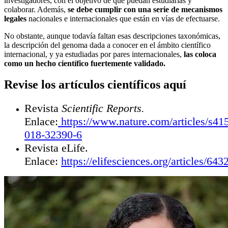
investigadores, con el objetivo de que puedan estudiarlas y
colaborar. Además,
se debe cumplir con una serie de mecanismos
legales
nacionales e internacionales que están en vías de efectuarse.
No obstante, aunque todavía faltan esas descripciones taxonómicas,
la descripción del genoma dada a conocer en el ámbito científico
internacional, y ya
estudiadas por pares
internacionales,
las coloca
como un hecho científico fuertemente validado.
Revise los artículos científicos aquí
Revista
Scientific Reports.
Enlace:
https://www.nature.com/articles/s41
018-32390-6
Revista eLife.
Enlace:
https://elifesciences.org/articles/643