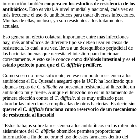
información también
coopera en los estudios de resistencia de los
antibióticos.
Esto es vital. A nivel mundial y nacional, cada vez es
más frecuente el uso de antibióticos para tratar diversas infecciones.
Muchas de ellas, incluso, ya son resistentes a los tratamientos
actuales.
Eso genera un efecto colateral importante: entre más infecciones
hay, más antibióticos de diferente tipo se deben usar en casos de
resistencia, lo cual, a su vez, lleva a un desequilibrio perjudicial de
las bacterias buenas que necesita el intestino para funcionar
correctamente. A esto se le conoce como
disbiosis intestinal
y es
el
estado perfecto para que el
C. difficile
prolifere.
Como si eso no fuera suficiente, en ese campo de resistencia a los
antibióticos el Dr. Quesada aseguró que la UCR ha localizado que
algunas cepas de
C. difficile
ya presentan resistencia al linezolid, un
antibiótico muy fuerte. Aunque el linezolid no es un tratamiento de
primera elección contra el
C. difficile
, sí es muy utilizado para
abordar las infecciones complicadas de otras bacterias. Es decir,
sin
querer el
C. difficile
funciona como reservorio de un mecanismo
de resistencia al linezolid.
“Estos trabajos sobre la resistencia a los antibióticos en los diferentes
aislamientos del
C. difficile
obtenidos permiten proporcionar
información a fin de mejorar el uso de estos fármacos dentro del