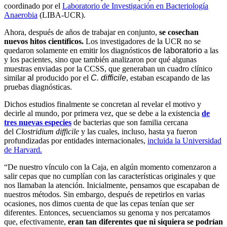
coordinado por el
Laboratorio de Investigación en Bacteriología
Anaerobia
(LIBA-UCR).
Ahora, después de años de trabajar en conjunto,
se cosechan
nuevos hitos científicos.
Los investigadores de la UCR no se
quedaron solamente en emitir los diagnósticos
de laboratorio
a las
y los pacientes, sino que también analizaron por qué algunas
muestras enviadas por la CCSS, que generaban un cuadro clínico
similar
al
producido por el
C. difficile
, estaban escapando de las
pruebas diagnósticas.
Dichos estudios finalmente se concretan al revelar el motivo y
decirle al mundo, por primera vez, que se debe a la existencia
de
tres nuevas especies
de bacterias que son familia cercana
del
Clostridium difficile
y las cuales, incluso, hasta ya fueron
profundizadas por entidades internacionales,
incluida la Universidad
de Harvard
.
“
De nuestro vínculo con la Caja, en algún momento comenzaron a
salir cepas que no cumplían con las características originales y que
nos llamaban la atención. Inicialmente, pensamos que escapaban de
nuestros métodos. Sin embargo, después de repetirlos en varias
ocasiones, nos dimos cuenta de que las cepas tenían que ser
diferentes. Entonces, secuenciamos
su
genoma y nos percatamos
que, efectivamente,
eran tan diferentes que ni siquiera se podrían