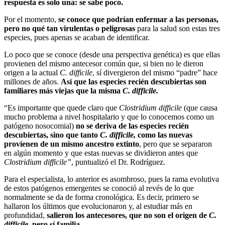
respuesta es solo una: se sabe poco.
Por el momento,
se conoce que podrían enfermar a las personas,
pero no qué tan virulentas o peligrosas
para la salud son estas tres
especies, pues apenas se acaban de identificar.
Lo poco que se conoce (desde una perspectiva genética) es que ellas
provienen del mismo antecesor común que, si bien
no le dieron
origen a la actual
C.
difficile
, sí divergieron del mismo “padre” hace
millones de años.
Así que las especies recién descubiertas son
familiares más viej
a
s que la misma
C. difficile.
“
Es importante que quede claro que
Clostridium difficile
(que causa
mucho problema a nivel hospitalario y que lo conocemos como un
patógeno nosocomial)
no se deriva de las especies recién
descubiertas, sino que tanto
C. difficile,
como las nuevas
provienen de un mismo ancestro extinto
, pero que se separaron
en algún momento y que estas nuevas se dividieron antes que
Clostridium difficile”
, puntualizó el Dr. Rodríguez.
Para el especialista, lo anterior es asombroso, pues la rama evolutiva
de estos patógenos emergentes se conoció al revés de lo que
normalmente se da de forma cronológica. Es decir, primero se
hallaron los últimos que evolucionaron y, al estudiar más en
profundidad,
salieron los antecesores, que no son el origen de
C.
difficile,
pero sí familia.