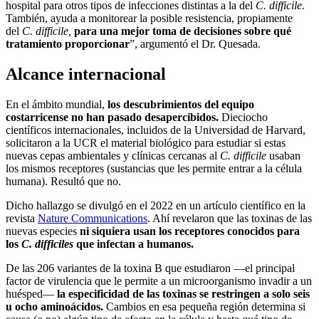
hospital para otros tipos de infecciones distintas a la del
C. difficile.
También, ayuda a monitorear la posible resistencia, propiamente
del
C. difficile,
para una mejor toma de decisiones sobre qué
tratamiento proporcionar
”, argumentó el Dr. Quesada.
Alcance internacional
En el ámbito mundial,
los
descubrimientos
del equipo
costarricense no han pasado desapercibidos.
Diecioc
ho
c
ientíficos internacionales, incluidos de la Universidad de Harvard,
solicitaron a la UCR el material biológico para estudiar si estas
nuevas cepas ambientales y clínicas cercanas al
C.
difficile
usaban
los mismos receptores (sustancias que les permite entrar a la célula
humana). Resultó que no.
Dicho hallazgo se divulgó e
n el 2022 en
un artículo
científico en la
revista
Nature Communications
. Ahí revelaron
que la
s toxinas de las
nuevas
especies
ni siquiera usan
los
receptores conocidos para
los
C. difficiles
que infectan a humanos.
De las 206 variantes de la toxina B que estudiaron ―el principal
factor de virulencia que le permite a un microorganismo invadir a un
huésped―
la especificidad de las toxinas se restringen a solo seis
u ocho aminoácidos.
Cambios en esa pequeña región determina si