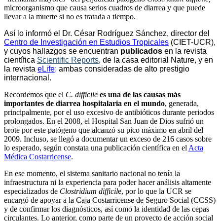
microorganismo que causa serios cuadros de diarrea y que puede
llevar a la muerte si no es tratada a tiempo.
Así lo informó el Dr. César Rodríguez Sánchez, director del
Centro de Investigación en Estudios Tropicales
(CIET-UCR),
y cuyos hallazgos se encuentran
publicad
o
s
en la revista
científica
Scientific Reports
, de la casa editorial Nature, y en
la revista
eLife
;
ambas consideradas de alto prestigio
internacional.
Recordemos que el
C. difficile
es una de las causas más
importantes de diarrea hospitalaria en el
mundo
, generada
,
principalmente, por el uso excesivo de antibióticos durante periodos
prolongados. En el 2008, el Hospital San Juan de Dios sufrió
un
brote por este patógeno que alcanzó su pico máximo en abril del
2009. Incluso, se llegó a documentar un exceso de 216 casos sobre
lo esperado, según constata una publicación científica en el
Acta
Médica Costarricense
.
En ese momento, el sistema sanitario nacional no tenía la
infraestructura ni la experiencia para poder hacer análisis altamente
especializados de
Clostridium difficil
e, por lo que la UCR se
encargó de apoyar a la Caja Costarricense de Seguro Social (CCSS)
y de confirmar los diagnósticos, así como la identidad de las cepas
circulantes. Lo anterior, como parte de un proyecto de acción social