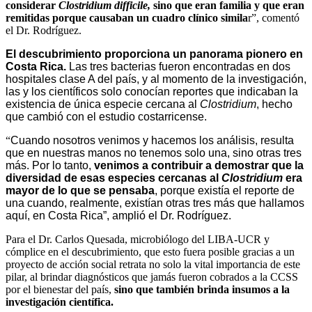
considerar
Clostridium difficile,
sino
que eran
famili
a y
que
eran
remitidas porque
causaban un cuadro clínico simila
r”, comentó
el Dr. Rodríguez.
El descubrimiento proporciona un panorama pionero en
Costa Rica.
Las tres bacterias fueron encontradas en dos
hospitales clase A del país,
y al momento de la investigación,
las y los científicos solo conocían reportes que indicaban la
existencia de única especie cercana al
Clostridium
, hecho
que cambió con el estudio costarricense.
“
Cuando nosotros venimos y hacemos los análisis, resulta
que en nuestras manos no tenemos solo una, sino otras tres
más. Por lo tanto,
venimos
a contribuir a demostrar que la
diversidad de esas especies cercanas al
Clostridium
era
mayor de lo que se pensaba
, porque existía el reporte de
una cuando, realmente, existían otras tres más que hallamos
aquí, en Costa Rica”, amplió el Dr. Rodríguez.
Para el Dr. Carlos Quesada, microbiólogo del LIBA-UCR y
c
ómplice en el descubrimiento
, que
esto fuera posible gracias a un
proyecto de acción social retrata no solo la vital importancia de este
pilar, al brindar diagnósticos que jamás fueron cobrados a la CCSS
por el bienestar del país,
sino que también brinda insumos a la
investigación científica.