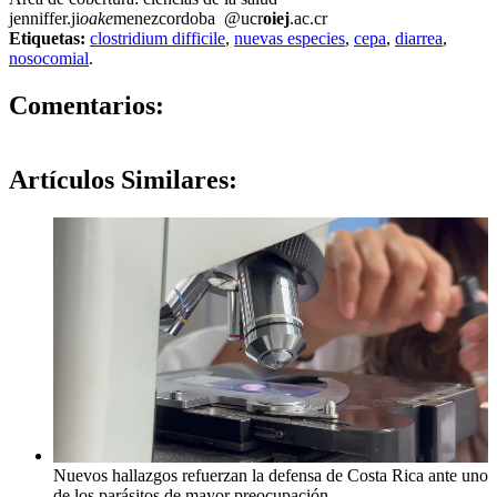
jenniffer.ji
oake
menezcordoba
@ucr
oiej
.ac.cr
Etiquetas:
clostridium difficile
,
nuevas especies
,
cepa
,
diarrea
,
nosocomial
.
0
Comentarios:
Artículos
Similares:
Nuevos hallazgos refuerzan la defensa de Costa Rica ante uno
de los parásitos de mayor preocupación …