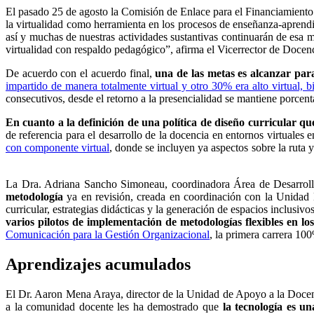
El pasado 25 de agosto la Comisión de Enlace para el Financiamiento
la virtualidad como herramienta en los procesos de enseñanza-aprendi
así y muchas de nuestras actividades sustantivas continuarán de esa 
virtualidad con respaldo pedagógico”, afirma el
Vicerrector de Docenc
De acuerdo con el acuerdo final,
una de las metas es alcanzar par
impartido de manera totalmente virtual y otro 30% era alto virtual, b
consecutivos, desde el retorno a la presencialidad se mantiene porcen
En cuanto a la definición de una política de diseño curricular qu
de referencia para el desarrollo de la docencia en entornos virtuale
con componente virtual
, donde se incluyen ya aspectos sobre la ruta 
La Dra. Adriana Sancho Simoneau, coordinadora Área de Desarro
metodología
ya en revisión, creada en coordinación con la Unid
curricular, estrategias didácticas y la generación de espacios inclusiv
varios
pilotos de implementación de metodologías flexibles en los
Comunicación para la Gestión Organizacional
, la primera carrera 10
Aprendizajes acumulados
El Dr. Aaron Mena Araya, director de la Unidad de Apoyo a la Doce
a la comunidad docente les ha demostrado que
la tecnología es un