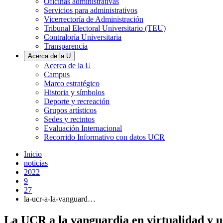
Oficinas administrativas
Servicios para administrativos
Vicerrectoría de Administración
Tribunal Electoral Universitario (TEU)
Contraloría Universitaria
Transparencia
Acerca de la U
Acerca de la U
Campus
Marco estratégico
Historia y símbolos
Deporte y recreación
Grupos artísticos
Sedes y recintos
Evaluación Internacional
Recorrido Informativo con datos UCR
Inicio
noticias
2022
9
27
la-ucr-a-la-vanguard…
La UCR a la vanguardia en virtualidad y u