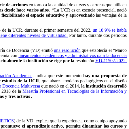
ie de acciones
en torno a la cantidad de cursos y carreras que utilicen
as desde hace varios años.
“La UCR es en esencia presencial, nació
flexibilizado el espacio educativo y aprovechado
las ventajas de la
 de la UCR, durante el primer semestre del 2022,
un 18,9% se había
ne diferentes niveles de virtualidad.
Por tanto, durante dos periodos
toría de Docencia (VD) emitió
una resolución
que establecía el “Marco
ndemia con
lineamientos académicos y administrativos para la docencia
ctualmente la institución se rige por la
resolución
VD-11502-2022.
uación Académica,
indica que este momento
hay una propuesta de
de estudio de la UCR
, que abarca modelos pedagógicos en el diseño
o Docencia Multiversa
que nació en el 2014,
la institución desarrolló
l 2018 de la
Maestría Profesional en Tecnologías de la Información y
s y tres activas .
ETICS
) de la VD, explica que la experiencia como equipo apoyando
d
promueve el aprendizaje activo, permite dinamizar los cursos y