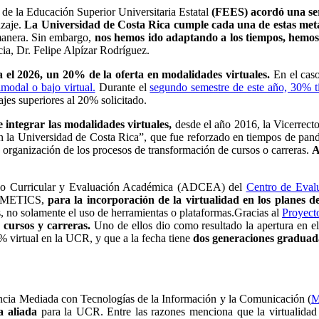
 de la Educación Superior Universitaria
Estatal
(FEES) acordó una ser
zaje.
La Universidad de Costa Rica cumple cada una de estas met
manera. Sin embargo,
nos hemos ido adaptando a los tiempos, hemos 
ia, Dr. Felipe Alpízar Rodríguez.
a el 2026, un 20% de la oferta en modalidades virtuales.
En el caso
imodal o bajo virtual.
Durante el
segundo semestre de este año, 30% tie
tajes superiores al 20% solicitado.
e integrar las modalidades virtuales,
desde el año 2016, la Vicerrec
s en la Universidad de Costa Rica”, que fue reforzado en tiempos de pa
y organización de los procesos de transformación de cursos o carreras.
A
llo Curricular y Evaluación Académica (ADCEA) del
Centro de Eval
ad METICS,
para la incorporación de la virtualidad en los planes 
os, no solamente el uso de herramientas o plataformas.
Gracias al
Proyect
 cursos y carreras.
Uno de ellos dio como resultado la apertura en e
0% virtual en la UCR, y que a la fecha tiene
dos generaciones graduada
ncia Mediada con Tecnologías de la Información y la Comunicación (
M
a aliada
para la UCR. Entre las razones menciona que la virtualida