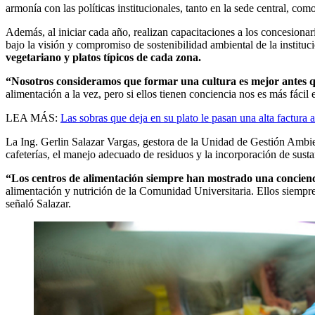
armonía con las políticas institucionales, tanto en la sede central, com
Además, al iniciar cada año, realizan capacitaciones a los concesiona
bajo la visión y compromiso de sostenibilidad ambiental de la instituc
vegetariano y platos típicos de cada zona.
“Nosotros consideramos que formar una cultura es mejor antes qu
alimentación a la vez, pero si ellos tienen conciencia nos es más fácil
LEA MÁS:
Las sobras que deja en su plato le pasan una alta factura a
La Ing. Gerlin Salazar Vargas, gestora de la Unidad de Gestión Ambien
cafeterías, el manejo adecuado de residuos y la incorporación de susta
“Los centros de alimentación siempre han mostrado una concienc
alimentación y nutrición de la Comunidad Universitaria. Ellos siempre m
señaló Salazar.