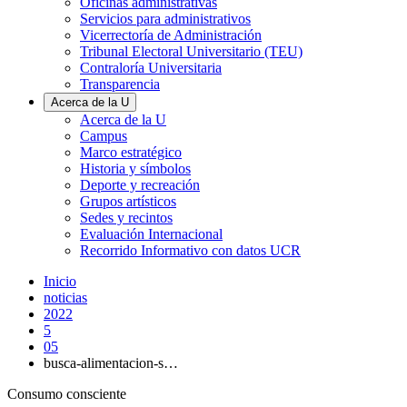
Oficinas administrativas
Servicios para administrativos
Vicerrectoría de Administración
Tribunal Electoral Universitario (TEU)
Contraloría Universitaria
Transparencia
Acerca de la U
Acerca de la U
Campus
Marco estratégico
Historia y símbolos
Deporte y recreación
Grupos artísticos
Sedes y recintos
Evaluación Internacional
Recorrido Informativo con datos UCR
Inicio
noticias
2022
5
05
busca-alimentacion-s…
Consumo consciente