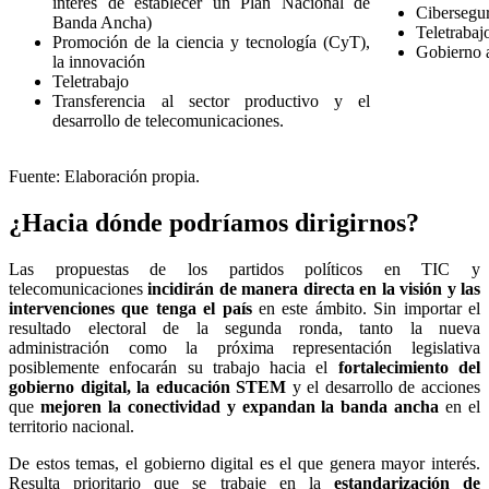
interés de establecer un Plan Nacional de
Cibersegu
Banda Ancha)
Teletrabaj
Promoción de la ciencia y tecnología (CyT),
Gobierno a
la innovación
Teletrabajo
Transferencia al sector productivo y el
desarrollo de telecomunicaciones.
Fuente: Elaboración propia.
¿Hacia dónde podríamos dirigirnos?
Las propuestas de los partidos políticos en TIC y
telecomunicaciones
incidirán de manera directa en la visión y las
intervenciones que tenga el país
en este ámbito. Sin importar el
resultado electoral de la segunda ronda, tanto la nueva
administración como la próxima representación legislativa
posiblemente enfocarán su trabajo hacia el
fortalecimiento del
gobierno digital, la educación STEM
y el desarrollo de acciones
que
mejoren la conectividad y expandan la banda ancha
en el
territorio nacional.
De estos temas, el gobierno digital es el que genera mayor interés.
Resulta prioritario que se trabaje en la
estandarización de