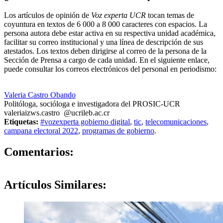
Los artículos de opinión de
Voz experta UCR
tocan temas de
coyuntura en textos de 6 000 a 8 000 caracteres con espacios. La
persona autora debe estar activa en su respectiva unidad académica,
facilitar su correo institucional y una línea de descripción de sus
atestados. Los textos deben dirigirse al correo de la persona de la
Sección de Prensa a cargo de cada unidad. En el siguiente enlace,
puede consultar los correos electrónicos del personal en periodismo:
https://oci.ucr.ac.cr/prensa.html
Valeria Castro Obando
Politóloga, socióloga e investigadora del PROSIC-UCR
valeria
izws
.castro
@ucr
ileb
.ac.cr
Etiquetas:
#vozexperta gobierno digital
,
tic
,
telecomunicaciones
,
campana electoral 2022
,
programas de gobierno
.
0
Comentarios:
Artículos
Similares: