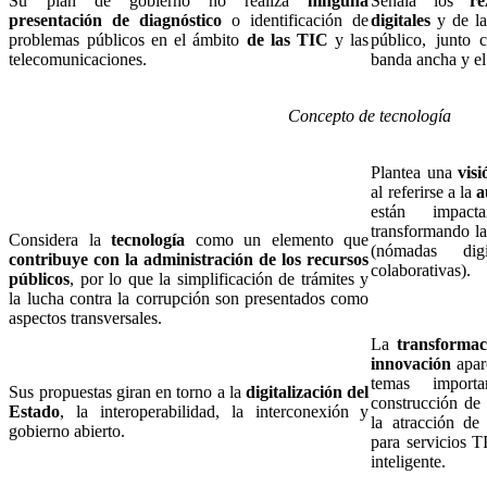
Su plan de gobierno no realiza
ninguna
Señala los
re
presentación de diagnóstico
o identificación de
digitales
y de la 
problemas públicos en el ámbito
de las TIC
y las
público, junto 
telecomunicaciones.
banda ancha y e
Concepto de tecnología
Plantea una
vis
al referirse a la
a
están impact
transformando la
Considera la
tecnología
como un elemento que
(nómadas digit
contribuye con la administración de los recursos
colaborativas).
públicos
, por lo que la simplificación de trámites y
la lucha contra la corrupción son presentados como
aspectos transversales.
La
transformac
innovación
apar
temas import
Sus propuestas giran en torno a la
digitalización del
construcción de 
Estado
, la interoperabilidad, la interconexión y
la atracción de 
gobierno abierto.
para servicios TI
inteligente.