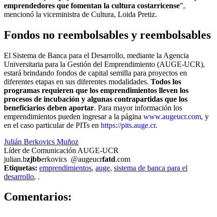
emprendedores que fomentan la cultura costarricense
”,
mencionó la viceministra de Cultura, Loida Pretiz.
Fondos no reembolsables y reembolsables
El Sistema de Banca para el Desarrollo, mediante la Agencia
Universitaria para la Gestión del Emprendimiento (AUGE-UCR),
estará brindando fondos de capital semilla para proyectos en
diferentes etapas en sus diferentes modalidades.
Todos los
programas requieren que los emprendimientos lleven los
procesos de incubación y algunas contrapartidas que los
beneficiarios deben aportar
. Para mayor información los
emprendimientos pueden ingresar a la página
www.augeucr.com
, y
en el caso particular de PITs en
https://pits.auge.cr
.
Julián Berkovics Muñoz
Líder de Comunicación AUGE-UCR
julian.b
zjbb
erkovics
@augeucr
fatd
.com
Etiquetas:
emprendimientos
,
auge
,
sistema de banca para el
desarrollo
,
.
0
Comentarios: