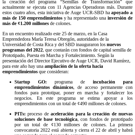
la creación del programa “Semillas de Transformación” que
actualmente se ejecuta con 11 Agencias Operadoras más. Durante
estos cuatro años, esta iniciativa de Auge UCR-SBD ha
apoyado a
más de 150 emprendimientos
y ha representado una
inversión de
más de ¢1.200 millones
de colones.
En un encuentro realizado este 25 de marzo, en la Casa
Emprendedora María Teresa Obregón, autoridades de la
Universidad de Costa Rica y del SBD inauguraron los
nuevos
programas del 2022
, que contarán con fondos de capital semilla de
Prototipado, Puesta en Marcha y Fortalecimiento. Según la
presentación del Director Ejecutivo de Auge UCR, David Ramírez,
para este año hay una
ampliación de la oferta hacia
emprendimientos
que consideran:
Startup GO:
programa de
incubación para
emprendimientos dinámicos
, de acceso permanente con
fondos para prototipar, poner en marcha y fortalecer los
negocios. En este programa se estima apoyar a los
emprendimientos con un total de ¢490 millones de colones.
PITs:
proceso de
aceleración para la creación de nuevas
soluciones de base tecnológica
, con fondos de prototipado
por un total de ¢130 millones de colones. La primera
convocatoria 2022 está abierta y cierra el 22 de abril y habrá