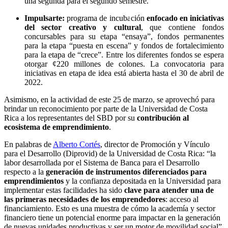
una segunda para el segundo semestre.
Impulsarte:
programa de incubación
enfocado en iniciativas
del sector creativo y cultural
, que contiene fondos
concursables para su etapa “ensaya”, fondos permanentes
para la etapa “puesta en escena” y fondos de fortalecimiento
para la etapa de “crece”. Entre los diferentes fondos se espera
otorgar ¢220 millones de colones. La convocatoria para
iniciativas en etapa de idea está abierta hasta el 30 de abril de
2022.
Asimismo, en la actividad de este 25 de marzo, se aprovechó para
brindar un reconocimiento por parte de la Universidad de Costa
Rica a los representantes del SBD por su
contribución al
ecosistema de emprendimiento
.
En palabras de
Alberto Cortés
, director de Promoción y Vínculo
para el Desarrollo (Diprovid) de la Universidad de Costa Rica: “la
labor desarrollada por el Sistema de Banca para el Desarrollo
respecto a la
generación de instrumentos diferenciados para
emprendimientos
y la confianza depositada en la Universidad para
implementar estas facilidades ha sido
clave para atender una de
las primeras necesidades de los emprendedores
: acceso al
financiamiento. Esto es una muestra de cómo la academía y sector
financiero tiene un potencial enorme para impactar en la generación
de nuevas unidades productivas y ser un motor de movilidad social”.