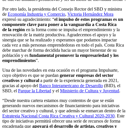
Por otro lado, la presidenta del Consejo Rector del SBD y ministra
de
Economía Industria y Comercio
,
Victoria Hernández Mora
expresó su agradecimiento: “
el impulso de estos programas es un
componente clave para poner a la vanguardia a Costa Rica
de la región
en la forma como se impulsa el emprendimiento y la
renovación de la matriz productiva. Agradecemos el apoyo y la
sinergia que se ha realizado y esperamos que podamos impactar
cada vez a más personas emprendedoras en todo el país. Costa Rica
debe marchar de forma decidida hacia un mayor bienestar de su
población y es
fundamental promover la empresariedad y los
emprendimientos
”.
Una de las novedades en esta ocasión es el programa Impulsarte,
cuyo objetivo es que se puedan
generar empresas del sector
creativos y cultural
a partir de la experiencia generada en 2021,
gracias al apoyo del
Banco Interamericano de Desarollo
(BID), el
SBD, el
Parque la Libertad
y el
Ministerio de Cultura y Juventud
.
“Desde nuestra cartera estamos muy contentos de que se están
generando nuevos mecanismos de financiamiento para iniciativas
del sector creativo y cultural, y que además se enmarcan dentro de la
Estrategia Nacional Costa Rica Creativa y Cultural 2020-2030
. Este
tipo de iniciativas permitirá ofrecer una serie de recursos de forma
encadenada que
apoyará el desarrollo de artistas, creativos y