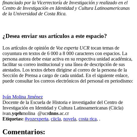
financiado por la Vicerrectoría de Investigación y realizado en el
Centro de Investigación en Identidad y Cultura Latinoamericanas
de la Universidad de Costa Rica.
¿Desea enviar sus artículos a este espacio?
Los artículos de opinión de
Voz experta UCR
tocan temas de
coyuntura en textos de 6 000 a 8 000 caracteres con espacios. La
persona autora debe estar activa en su respectiva unidad académica,
facilitar su correo institucional y una línea de descripción de sus
atestados. Los textos deben dirigirse al correo de la persona de la
Sección de Prensa a cargo de cada unidad. En el siguiente enlace,
puede consultar los correos electrónicos del personal en periodismo:
https://oci.ucr.ac.cr/prensa.html
Iván Molina Jiménez
Docente de la Escuela de Historia e investigador del Centro de
Investigación en Identidad y Cultura Latinoamericanas (Ciicla)
ivan.
yqeh
molina
@ucr
dnns
.ac.cr
Etiquetas:
#vozexperta
,
ciicla
,
novela
,
costa rica
,
.
0
Comentarios: