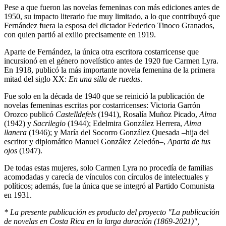
Pese a que fueron las novelas femeninas con más ediciones antes de
1950, su impacto literario fue muy limitado, a lo que contribuyó que
Fernández fuera la esposa del dictador Federico Tinoco Granados,
con quien partió al exilio precisamente en 1919.
Aparte de Fernández, la única otra escritora costarricense que
incursionó en el género novelístico antes de 1920 fue Carmen Lyra.
En 1918, publicó la más importante novela femenina de la primera
mitad del siglo XX:
En una silla de ruedas
.
Fue solo en la década de 1940 que se reinició la publicación de
novelas femeninas escritas por costarricenses: Victoria Garrón
Orozco publicó
Castelldefels
(1941), Rosalía Muñoz Picado,
Alma
(1942) y
Sacrilegio
(1944); Edelmira González Herrera,
Alma
llanera
(1946); y María del Socorro González Quesada –hija del
escritor y diplomático Manuel González Zeledón–,
Aparta de tus
ojos
(1947).
De todas estas mujeres, solo Carmen Lyra no procedía de familias
acomodadas y carecía de vínculos con círculos de intelectuales y
políticos; además, fue la única que se integró al Partido Comunista
en 1931.
* La presente publicación es producto del proyecto "La publicación
de novelas en Costa Rica en la larga duración (1869-2021)",