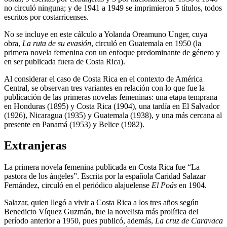
no circuló ninguna; y de 1941 a 1949 se imprimieron 5 títulos, todos
escritos por costarricenses.
No se incluye en este cálculo a Yolanda Oreamuno Unger, cuya
obra,
La ruta de su evasión
, circuló en Guatemala en 1950 (la
primera novela femenina con un enfoque predominante de género y
en ser publicada fuera de Costa Rica).
Al considerar el caso de Costa Rica en el contexto de América
Central, se observan tres variantes en relación con lo que fue la
publicación de las primeras novelas femeninas: una etapa temprana
en Honduras (1895) y Costa Rica (1904), una tardía en El Salvador
(1926), Nicaragua (1935) y Guatemala (1938), y una más cercana al
presente en Panamá (1953) y Belice (1982).
Extranjeras
La primera novela femenina publicada en Costa Rica fue “La
pastora de los ángeles”. Escrita por la española Caridad Salazar
Fernández, circuló en el periódico alajuelense
El Poás
en 1904.
Salazar, quien llegó a vivir a Costa Rica a los tres años según
Benedicto Víquez Guzmán, fue la novelista más prolífica del
período anterior a 1950, pues publicó, además,
La cruz de Caravaca