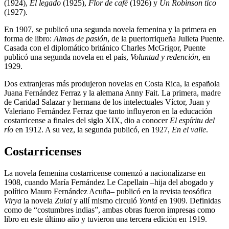
(1924),
El legado
(1925),
Flor de café
(1926) y
Un Robinson tico
(1927).
En 1907, se publicó una segunda novela femenina y la primera en
forma de libro:
Almas de pasión
, de la puertorriqueña Julieta Puente.
Casada con el diplomático británico Charles McGrigor, Puente
publicó una segunda novela en el país,
Voluntad y redención
, en
1929.
Dos extranjeras más produjeron novelas en Costa Rica, la española
Juana Fernández Ferraz y la alemana Anny Fait. La primera, madre
de Caridad Salazar y hermana de los intelectuales Víctor, Juan y
Valeriano Fernández Ferraz que tanto influyeron en la educación
costarricense a finales del siglo XIX, dio a conocer
El espíritu del
río
en 1912. A su vez, la segunda publicó, en 1927,
En el valle
.
Costarricenses
La novela femenina costarricense comenzó a nacionalizarse en
1908, cuando María Fernández Le Capellain –hija del abogado y
político Mauro Fernández Acuña– publicó en la revista teosófica
Virya
la novela
Zulai
y allí mismo circuló
Yontá
en 1909. Definidas
como de “costumbres indias”, ambas obras fueron impresas como
libro en este último año y tuvieron una tercera edición en 1919.