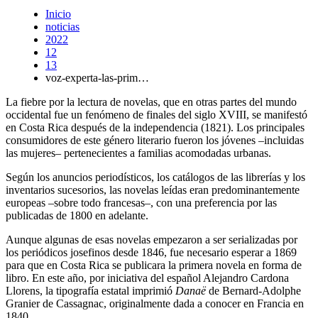
Inicio
noticias
2022
12
13
voz-experta-las-prim…
La fiebre por la lectura de novelas, que en otras partes del mundo
occidental fue un fenómeno de finales del siglo XVIII, se manifestó
en Costa Rica después de la independencia (1821). Los principales
consumidores de este género literario fueron los jóvenes –incluidas
las mujeres– pertenecientes a familias acomodadas urbanas.
Según los anuncios periodísticos, los catálogos de las librerías y los
inventarios sucesorios, las novelas leídas eran predominantemente
europeas –sobre todo francesas–, con una preferencia por las
publicadas de 1800 en adelante.
Aunque algunas de esas novelas empezaron a ser serializadas por
los periódicos josefinos desde 1846, fue necesario esperar a 1869
para que en Costa Rica se publicara la primera novela en forma de
libro. En este año, por iniciativa del español Alejandro Cardona
Llorens, la tipografía estatal imprimió
Danaë
de Bernard-Adolphe
Granier de Cassagnac, originalmente dada a conocer en Francia en
1840.