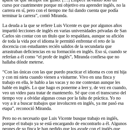
curso por cuatrimestre porque mi objetivo era aprender inglés, no la
carrera en sí, pero con el tiempo me fui dando cuenta que podía
terminar la carrera”, contó Miranda.
La deuda a la que se refiere Luis Vicente es que por algunos años
impartió lecciones de inglés en varias universidades privadas de San
Carlos sin contar con un título que lo respaldara, aunque su afición
de toda la vida por el idioma le permitió enfrentar el reto de la
docencia con estudiantes recién salidos de la secundaria que
arrastraban deficiencias en su formación en inglés. Eso sí, cuando se
referían a él como “el profe de inglés”, Miranda confiesa que no
hallaba dónde meterse.
“Con las únicas con las que puedo practicar el idioma es con mi hija
y con mi nieta cuando vienen a visitarme. Vivo en una finca y
trabajo en ella, le hablo a las vacas y no me contestan aunque les
hable en inglés. Lo que hago es ponerme a leer y, de vez en cuando,
veo un video para tratar de mantenerlo. Sé que con el transcurso del
tiempo voy a olvidar algunas cosas por la falta de práctica. Yo no
voy a ir a buscar trabajos que involucren en inglés, ya me pasó esa
etapa”, reconoció Miranda.
Pero no es necesario que Luis Vicente busque trabajo en inglés,
porque el trabajo ya se está encargando de encontrarlo a él. Algunos
peones de su finca le han pedido que los ayude con el inglés que