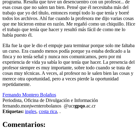
programa. Resulta que tuve un desencuentro con un profesor... de
esas cosas que no salen tan bien. Pensé que él necesitaba más del
trabajo que yo del título, entonces rompí todo lo que tenía y borré
todos los archivos. Ahí fue cuando la profesora me dijo varias cosas
que me hicieron entrar en razón. Me regañó como un chiquillo. Hice
el trabajo que tenía que hacer y resultó más fácil de como me lo
había puesto él.
Ella fue la que le dio el empuje para terminar porque solo me faltaba
un curso. Era cuando menos podía porque ya estaba dedicado a la
finca y no tenía señal y nunca nos comunicamos, pero por mi
experiencia de vida ya sabía lo que tenía que hacer. La presencia del
profesor siempre es muy importante, sobre todo cuando se trata de
cosas muy técnicas. A veces, al profesor no le salen bien las cosas y
merece otra oportunidad, pero a veces pierde la oportunidad
repetidamente.
Fernando Montero Bolaños
Periodista, Oficina de Divulgación e Información
fernando.mo
njwe
nterobolanos
@ucr
gpqo
.ac.cr
Etiquetas:
ingles
,
costa rica
,
.
0
Comentarios: