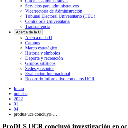
Oficinas administrativas
Servicios para administrativos
Vicerrectoría de Administración
Tribunal Electoral Universitario (TEU)
Contraloría Universitaria
Transparencia
Acerca de la U
Acerca de la U
Campus
Marco estratégico
Historia y símbolos
Deporte y recreación
Grupos artísticos
Sedes y recintos
Evaluación Internacional
Recorrido Informativo con datos UCR
Inicio
noticias
2022
01
04
produs-ucr-concluyo-…
ProDUS UCR concluyó investigación en oc