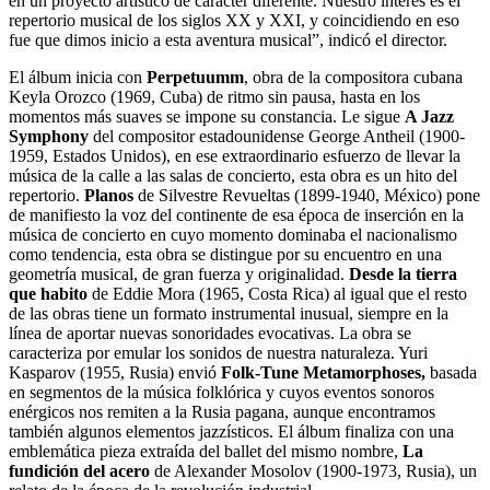
en un proyecto artístico de carácter diferente. Nuestro interés es el
repertorio musical de los siglos XX y XXI, y coincidiendo en eso
fue que dimos inicio a esta aventura musical”, indicó el director.
El álbum inicia con
Perpetuumm
, obra de la compositora cubana
Keyla Orozco (1969, Cuba) de ritmo sin pausa, hasta en los
momentos más suaves se impone su constancia. Le sigue
A Jazz
Symphony
del compositor estadounidense George Antheil (1900-
1959, Estados Unidos), en ese extraordinario esfuerzo de llevar la
música de la calle a las salas de concierto, esta obra es un hito del
repertorio.
Planos
de Silvestre Revueltas (1899-1940, México) pone
de manifiesto la voz del continente de esa época de inserción en la
música de concierto en cuyo momento dominaba el nacionalismo
como tendencia, esta obra se distingue por su encuentro en una
geometría musical, de gran fuerza y originalidad.
Desde la tierra
que habito
de Eddie Mora (1965, Costa Rica) al igual que el resto
de las obras tiene un formato instrumental inusual, siempre en la
línea de aportar nuevas sonoridades evocativas. La obra se
caracteriza por emular los sonidos de nuestra naturaleza. Yuri
Kasparov (1955, Rusia) envió
Folk-Tune Metamorphoses,
basada
en segmentos de la música folklórica y cuyos eventos sonoros
enérgicos nos remiten a la Rusia pagana, aunque encontramos
también algunos elementos jazzísticos. El álbum finaliza con una
emblemática pieza extraída del ballet del mismo nombre,
La
fundición del acero
de Alexander Mosolov (1900-1973, Rusia), un