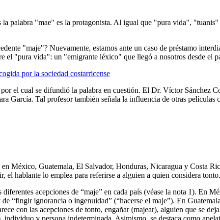
 palabra "mae" es la protagonista. Al igual que "pura vida", "tuanis" 
cedente "maje"? Nuevamente, estamos ante un caso de préstamo interdial
 el "pura vida": un "emigrante léxico" que llegó a nosotros desde el p
 acogida por la sociedad costarricense
or el cual se difundió la palabra en cuestión. El Dr. Víctor Sánchez Corr
ra García. Tal profesor también señala la influencia de otras películas 
: en México, Guatemala, El Salvador, Honduras, Nicaragua y Costa Rica.
r, el hablante lo emplea para referirse a alguien a quien considera tonto
 diferentes acepciones de “maje” en cada país (véase la nota 1). En Méxi
y de “fingir ignorancia o ingenuidad” (“hacerse el maje”). En Guatemala
arece con las acepciones de tonto, engañar (majear), alguien que se deja
ial), individuo y persona indeterminada. Asimismo, se destaca como apela