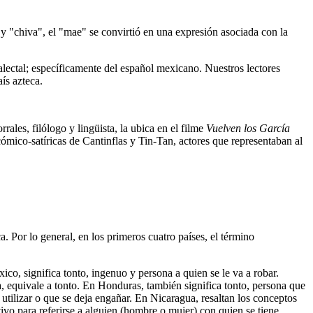
y "chiva", el "mae" se convirtió en una expresión asociada con la
ectal; específicamente del español mexicano. Nuestros lectores
aís azteca.
ales, filólogo y lingüista, la ubica en el filme
Vuelven los García
cómico-satíricas de Cantinflas y Tin-Tan, actores que representaban al
 Por lo general, en los primeros cuatro países, el término
.
co, significa tonto, ingenuo y persona a quien se le va a robar.
, equivale a tonto. En Honduras, también significa tonto, persona que
 utilizar o que se deja engañar. En Nicaragua, resaltan los conceptos
tivo para referirse a alguien (hombre o mujer) con quien se tiene