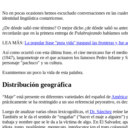
No en pocas ocasiones hemos escuchado conversaciones en las cuales la
identidad lingüística costarricense.
¿De dónde salió este término? O mejor dicho ¿de dónde salió su ante
recordarán que en la primera entrega de
Palabrajeando
hablamos sobre
LEA MÁS:
La popular frase ''pura vida'' traspasó las fronteras y fue
Así como ocurrió con esta última frase, el cine mexicano fue el medio p
(1947), largometraje en el que actuaron los famosos Pedro Infante y Sa
personaje "pachuco" y su cultura.
Examinemos un poco la vida de esta palabra.
Distribución geográfica
“Maje” está presente en diferentes variedades del español de
América
prácticamente se ha restringido a un uso referencial peyorativo, es deci
Luego de analizar varias obras lexicográficas, el
Dr. Sánchez
reúne las
También se le da el sentido de “engañar” (“hacer el maje a alguien”) 
trabaja y nombre que se le da a la víctima de algo. En El Salvador, ap
idiota, tonto, pusilánime, mentecato, interlocutor (en el trato coloqu