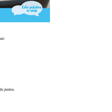
an:
do juntos.