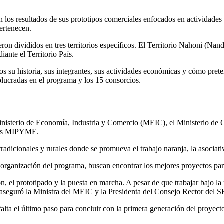
n los resultados de sus prototipos comerciales enfocados en actividades 
pertenecen.
ueron divididos en tres territorios específicos. El Territorio Nahoni (Na
iante el Territorio País.
s su historia, sus integrantes, sus actividades económicas y cómo prete
volucradas en el programa y los 15 consorcios.
isterio de Economía, Industria y Comercio (MEIC), el Ministerio de C
anzas MIPYME.
cionales y rurales donde se promueva el trabajo naranja, la asociativi
la organización del programa, buscan encontrar los mejores proyectos p
ión, el prototipado y la puesta en marcha. A pesar de que trabajar bajo 
, aseguró la Ministra del MEIC y la Presidenta del Consejo Rector de
falta el último paso para concluir con la primera generación del proyec