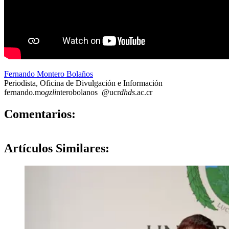
Fernando Montero Bolaños
Periodista, Oficina de Divulgación e Información
fernando.mo
gzli
nterobolanos
@ucr
dhds
.ac.cr
0
Comentarios:
Artículos
Similares: