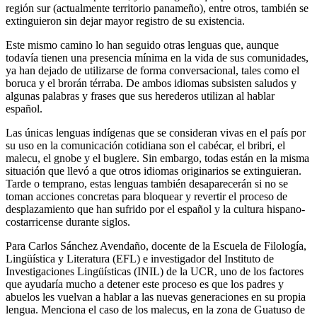
región sur (actualmente territorio panameño), entre otros, también se
extinguieron sin dejar mayor registro de su existencia.
Este mismo camino lo han seguido otras lenguas que, aunque
todavía tienen una presencia mínima en la vida de sus comunidades,
ya han dejado de utilizarse de forma conversacional, tales como el
boruca y el brorán térraba. De ambos idiomas subsisten saludos y
algunas palabras y frases que sus herederos utilizan al hablar
español.
Las únicas lenguas indígenas que se consideran vivas en el país por
su uso en la comunicación cotidiana son el cabécar, el bribri, el
malecu, el gnobe y el buglere. Sin embargo, todas están en la misma
situación que llevó a que otros idiomas originarios se extinguieran.
Tarde o temprano, estas lenguas también desaparecerán si no se
toman acciones concretas para bloquear y revertir el proceso de
desplazamiento que han sufrido por el español y la cultura hispano-
costarricense durante siglos.
Para Carlos Sánchez Avendaño, docente de la Escuela de Filología,
Lingüística y Literatura (EFL) e investigador del Instituto de
Investigaciones Lingüísticas (INIL) de la UCR, uno de los factores
que ayudaría mucho a detener este proceso es que los padres y
abuelos les vuelvan a hablar a las nuevas generaciones en su propia
lengua. Menciona el caso de los malecus, en la zona de Guatuso de