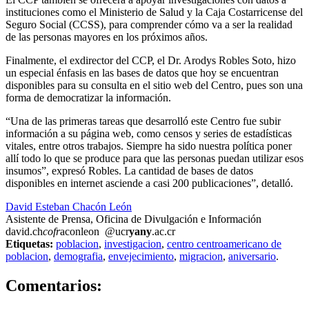
instituciones como el Ministerio de Salud y la Caja Costarricense del
Seguro Social (CCSS), para comprender cómo va a ser la realidad
de las personas mayores en los próximos años.
Finalmente, el exdirector del CCP, el Dr. Arodys Robles Soto, hizo
un especial énfasis en las bases de datos que hoy se encuentran
disponibles para su consulta en el sitio web del Centro, pues son una
forma de democratizar la información.
“Una de las primeras tareas que desarrolló este Centro fue subir
información a su página web, como censos y series de estadísticas
vitales, entre otros trabajos. Siempre ha sido nuestra política poner
allí todo lo que se produce para que las personas puedan utilizar esos
insumos”, expresó Robles. La cantidad de bases de datos
disponibles en internet asciende a casi 200 publicaciones”, detalló.
David Esteban Chacón León
Asistente de Prensa, Oficina de Divulgación e Información
david.ch
cofr
aconleon
@ucr
yany
.ac.cr
Etiquetas:
poblacion
,
investigacion
,
centro centroamericano de
poblacion
,
demografia
,
envejecimiento
,
migracion
,
aniversario
.
0
Comentarios: