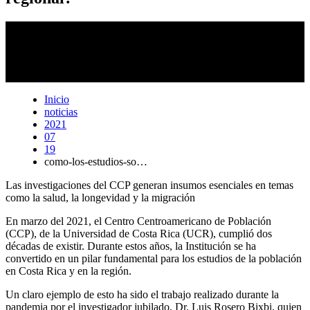
A lo largo de las últimas dos décadas, la UCR ha puesto al servicio
del país y de la región centroamericana información demográfica de
mucha utilidad para las políticas sociales y económicas.
Laura Rodríguez Rodríguez
Inicio
noticias
2021
07
19
como-los-estudios-so…
Las investigaciones del CCP generan insumos esenciales en temas
como la salud, la longevidad y la migración
En marzo del 2021, el Centro Centroamericano de Población
(CCP), de la Universidad de Costa Rica (UCR), cumplió dos
décadas de existir. Durante estos años, la Institución se ha
convertido en un pilar fundamental para los estudios de la población
en Costa Rica y en la región.
Un claro ejemplo de esto ha sido el trabajo realizado durante la
pandemia por el investigador jubilado, Dr. Luis Rosero Bixbi, quien