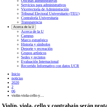
Oficinas administrativas
Servicios para administrativos
Vicerrectoría de Administración
Tribunal Electoral Universitario (TEU)
Contraloría Universitaria
Transparencia
Acerca de la U
Acerca de la U
Campus
Marco estratégico
Historia y símbolos
Deporte y recreación
Grupos artísticos
Sedes y recintos
Evaluación Internacional
Recorrido Informativo con datos UCR
Inicio
noticias
2020
2
06
violin-viola-cello-y…
Violín, viola, cello y contrabajo serán pro