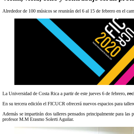
Alrededor de 100 músicos se reunirán del 6 al 15 de febrero en el c
La Universidad de Costa Rica a partir de este jueves 6 de febrero,
rec
En su tercera edición el FICUCR ofrecerá nuevos espacios para talleres
Además se impartirán dos talleres pensados principalmente para las pe
profesor M.M Erasmo Solerti Aguilar.