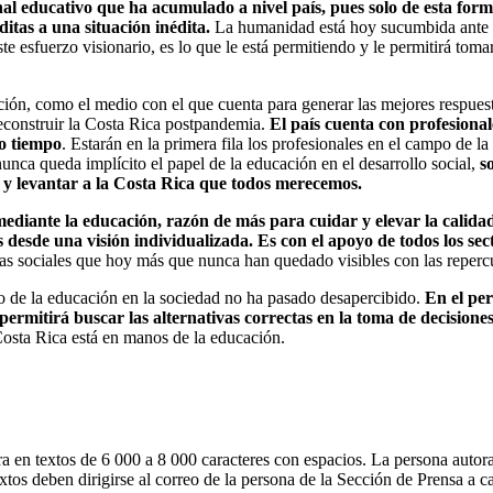
al educativo que ha acumulado a nivel país, pues solo de esta form
itas a una situación inédita.
La humanidad está hoy sucumbida ante u
esfuerzo visionario, es lo que le está permitiendo y le permitirá tomar 
ón, como el medio con el que cuenta para generar las mejores respuesta
reconstruir la Costa Rica postpandemia.
El país cuenta con profesional
o tiempo
. Estarán en la primera fila los profesionales en el campo de 
unca queda implícito el papel de la educación en el desarrollo social,
s
 y levantar a la Costa Rica que todos merecemos.
ediante la educación, razón de más para cuidar y elevar la calidad
es desde una visión individualizada. Es con el apoyo de todos los se
uras sociales que hoy más que nunca han quedado visibles con las repercu
ico de la educación en la sociedad no ha pasado desapercibido.
En el per
ermitirá buscar las alternativas correctas en la toma de decisiones
Costa Rica está en manos de la educación.
 en textos de 6 000 a 8 000 caracteres con espacios. La persona autora 
extos deben dirigirse al correo de la persona de la Sección de Prensa a 