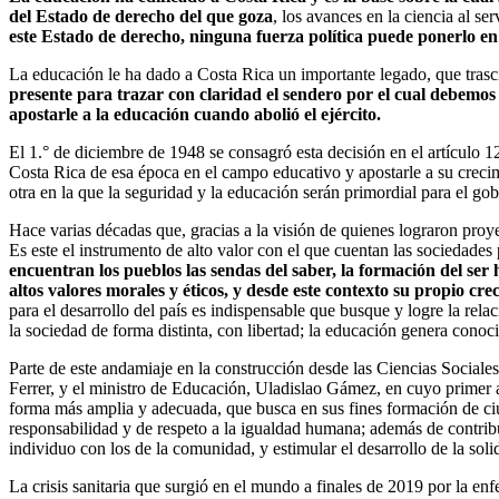
del Estado de derecho del que goza
, los avances en la ciencia al s
este Estado de derecho, ninguna fuerza política puede ponerlo en
La educación le ha dado a Costa Rica un importante legado, que trasc
presente para trazar con claridad el sendero por el cual debemos 
apostarle a la educación cuando abolió el ejército.
El 1.° de diciembre de 1948 se consagró esta decisión en el artículo 12
Costa Rica de esa época en el campo educativo y apostarle a su crecim
otra en la que la seguridad y la educación serán primordial para el gobi
Hace varias décadas que, gracias a la visión de quienes lograron proye
Es este el instrumento de alto valor con el que cuentan las sociedade
encuentran los pueblos las sendas del saber, la formación del ser 
altos valores morales y éticos, y desde este contexto su propio crec
para el desarrollo del país es indispensable que busque y logre la rel
la sociedad de forma distinta, con libertad; la educación genera conoci
Parte de este andamiaje en la construcción desde las Ciencias Sociale
Ferrer, y el ministro de Educación, Uladislao Gámez, en cuyo primer ar
forma más amplia y adecuada, que busca en sus fines formación de ciu
responsabilidad y de respeto a la igualdad humana; además de contrib
individuo con los de la comunidad, y estimular el desarrollo de la so
La crisis sanitaria que surgió en el mundo a finales de 2019 por la 