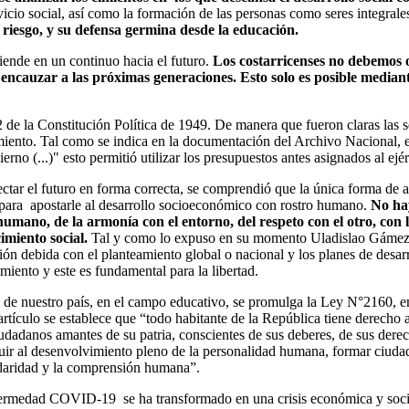
ervicio social, así como la formación de las personas como seres integral
 riesgo, y su defensa germina desde la educación.
iende en un continuo hacia el futuro.
Los costarricenses no debemos
encauzar a las próximas generaciones. Esto solo es posible mediant
 de la Constitución Política de 1949. De manera que fueron claras las se
iento. Tal como se indica en la documentación del Archivo Nacional, est
erno (...)" esto permitió utilizar los presupuestos antes asignados al ejé
ctar el futuro en forma correcta, se comprendió que la única forma de a
s para apostarle al desarrollo socioeconómico con rostro humano.
No hay
humano, de la armonía con el entorno, del respeto con el otro, con l
imiento social.
Tal y como lo expuso en su momento Uladislao Gámez, 
ación debida con el planteamiento global o nacional y los planes de desa
miento y este es fundamental para la libertad.
s de nuestro país, en el campo educativo, se promulga la Ley N°2160, e
tículo se establece que “todo habitante de la República tiene derecho a 
dadanos amantes de su patria, conscientes de sus deberes, de sus derec
uir al desenvolvimiento pleno de la personalidad humana, formar ciudad
lidaridad y la comprensión humana”.
enfermedad COVID-19 se ha transformado en una crisis económica y social