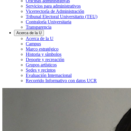
Oficinas administrativas
Servicios para administrativos
Vicerrectoría de Administración
Tribunal Electoral Universitario (TEU)
Contraloría Universitaria
Transparencia
Acerca de la U
Acerca de la U
Campus
Marco estratégico
Historia y símbolos
Deporte y recreación
Grupos artísticos
Sedes y recintos
Evaluación Internacional
Recorrido Informativo con datos UCR