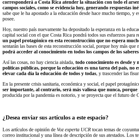
corresponderá a Costa Rica atender la situación con todo el arsen
campos sociales, como se evidencia hoy, generando respuestas inéd
sabe que le ha apostado a la educación desde hace mucho tiempo, y este 
posee.
Hoy, nuestro país nuevamente ha depositado la esperanza en la educaci
capital social con el que Costa Rica pondrá todos sus esfuerzos para 
un papel protagónico en esta reconstrucción que no espera much
sentarán las bases de esta reconstrucción social, porque hoy más que n
podrá acceder al conocimiento en todos los campos de los saberes
Así las cosas, no hay ciencia aislada,
todo conocimiento es desde y m
políticas públicas, porque la educación es una tarea del país, no 
elevar cada día la educación de todos y todas
, y trascender las fis
En la presente crisis sanitaria, económica y social, el papel protagón
ser importante, al contrario, será más valiosa que nunca, porque p
producida por la pandemia es notorio, y se proyecta que el futuro de 
¿Desea enviar sus artículos a este espacio?
Los artículos de opinión de
Voz experta UCR
tocan temas de coyuntura
correo institucional y una línea de descripción de sus atestados. Los t