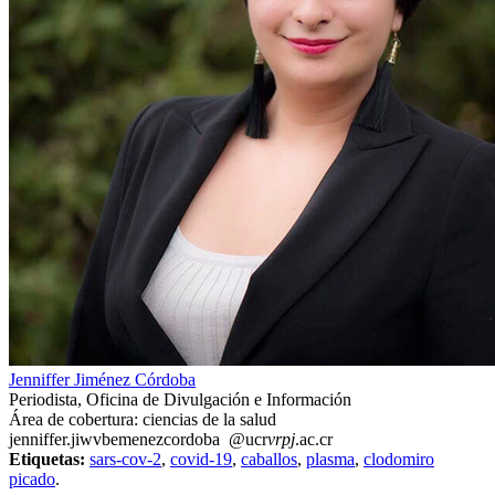
Jenniffer Jiménez Córdoba
Periodista, Oficina de Divulgación e Información
Área de cobertura: ciencias de la salud
jenniffer.ji
wvbe
menezcordoba
@ucr
vrpj
.ac.cr
Etiquetas:
sars-cov-2
,
covid-19
,
caballos
,
plasma
,
clodomiro
picado
.