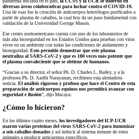
pandemia iniciaba en el país,
la CCSS y la UCR se unieron en
diversas áreas colaborativas para luchar contra el
COVID-19.
Una de esas fue la creación de anticuerpos heterólogos purificados a
partir de plasma de caballos, la cual hoy da un paso fundamental con
validación de la Universidad George Mason.
Ese centro norteamericano cuenta con uno de los laboratorios de
más alta bioseguridad en los Estados Unidos para pruebas con virus
vivos en un ambiente con todas las condiciones de aislamiento y
bioseguridad.
Esto permitió demostrar que este plasma
neutraliza
al SARS-CoV-2
y que es 100 veces más potente que
el plasma convaleciente que se obtiene de humanos.
“Gracias a su director, el señor Ph. D. Charles L. Bailey, y a la
profesora Ph. D. Aarthi Narayanan, recibimos esta alentadora
noticia.
El
análisis riguroso y profuso que hace el
C
entro de esta
preparación de anticuerpos equinos nos permitirá avanzar con
seguridad e ilusión
”, dijo Macaya.
¿Cómo lo hicieron?
En los últimos cuatro meses,
los investigadores del ICP-UCR
usaron varias proteínas del virus SARS-CoV-2 para inmunizar
a seis caballos donados
y así inducir al sistema inmune de estos
animales a producir anticuerpos específicos.