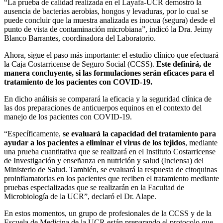
“La prueba de calidad realizada en el Layafa-UCR demostró la
ausencia de bacterias aerobias, hongos y levaduras, por lo cual se
puede concluir que la muestra analizada es inocua (segura) desde el
punto de vista de contaminación microbiana”, indicó la Dra. Jeimy
Blanco Barrantes, coordinadora del Laboratorio.
Ahora, sigue el paso más importante: el estudio clínico que efectuará
la Caja Costarricense de Seguro Social (CCSS).
Este definirá, de
manera concluyente, si las formulaciones serán eficaces para el
tratamiento de los pacientes con COVID-19.
En dicho análisis se comparará la eficacia y la seguridad clínica de
las dos preparaciones de anticuerpos equinos en el contexto del
manejo de los pacientes con COVID-19.
“Específicamente,
se evaluará la capacidad del tratamiento para
ayudar a los pacientes a eliminar el virus de los tejidos
, mediante
una prueba cuantitativa que se realizará en el Instituto Costarricense
de Investigación y enseñanza en nutrición y salud (Inciensa) del
Ministerio de Salud. También, se evaluará la respuesta de citoquinas
proinflamatorias en los pacientes que reciben el tratamiento mediante
pruebas especializadas que se realizarán en la Facultad de
Microbiología de la UCR”, declaró el Dr. Alape.
En estos momentos, un grupo de profesionales de la CCSS y de la
Escuela de Medicina de la UCR están preparando el protocolo que