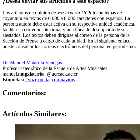
¿Desea enviar sus artículos a este espacio?
Los artículos de opinión de
Voz experta UCR
tocan temas de
coyuntura en textos de 6 000 a 8 000 caracteres con espacios. La
persona autora debe estar activa en su respectiva unidad académica,
facilitar su correo institucional y una línea de descripción de sus
atestados. Los textos deben dirigirse al correo de la persona de la
Sección de Prensa a cargo de cada unidad. En el siguiente enlace,
puede consultar los correos electrónicos del personal en periodismo:
https://oci.ucr.ac.cr/prensa.html
Dr. Manuel Matarrita Venegas
Profesor catedrático de la Escuela de Artes Musicales
manuel.m
ugxi
atarrita
@ucr
caek
.ac.cr
Etiquetas:
#vozexperta
,
coronavirus
.
0
Comentarios:
Artículos
Similares: