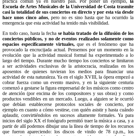
práctica común ya en nuestro país. Por poner un ejemplo,
la
Escuela de Artes Musicales de la Universidad de Costa trasmite
casi la totalidad de sus conciertos en directo y por esta vía desde
hace unos cinco años
, pero no es sino hasta que ha ocurrido la
emergencia que esta actividad ha tenido más visibilidad.
En todo caso, hasta la fecha
se había tratado de la difusión de los
conciertos públicos, y no de eventos realizados solamente como
espacios específicamente virtuales,
que es el fenómeno que ha
provocado la encrucijada actual. Pensemos por un momento en la
evolución que la actividad musical formal ha experimentado a lo
largo del tiempo. Durante mucho tiempo los conciertos se limitaron
a ser actividades exclusivas de la aristocracia, realizadas en los
aposentos de quienes tuvieran los medios para financiar una
actividad de esta naturaleza. Ya en el siglo XVIII, la ópera empezó a
cobrar fuerza como un evento masivo, y en la siguiente centuria
comenzó a gestarse la figura empresarial de los músicos como centro
de atención (por encima de los compositores y sus obras) y como
productos vendibles en un mercado. Luego, a alguien se le ocurrió
que debían establecerse protocolos sociales de concierto, por
ejemplo en cuanto a cómo vestirse, con quién asistir y hasta cuándo
aplaudir, convirtiéndolos en sucesos altamente formales. Ya para
inicios del siglo XX el fonógrafo permitió traer la música a casa, y a
partir de allí podemos dibujar una la línea de tiempo de los recursos
que fueron apareciendo: los discos de vinilo de 78 r.p.m., los