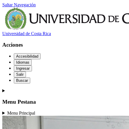
Saltar Navegación
Universidad de Costa Rica
Acciones
Accesibilidad
Idiomas
Ingresar
Salir
Buscar
Menu Pestana
Menu Principal